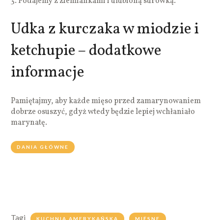
Podajemy z ziemiankami i ulubioną surówką.
Udka z kurczaka w miodzie i
ketchupie – dodatkowe
informacje
Pamiętajmy, aby każde mięso przed zamarynowaniem
dobrze osuszyć, gdyż wtedy będzie lepiej wchłaniało
marynatę.
DANIA GŁÓWNE
Tagi
KUCHNIA AMERYKAŃSKA
MIĘSNE