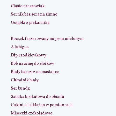
Ciasto rzeszowiak
Sernik bez sera na zimno
Gołąbki z piekarnika
Boczek faszerowany mięsem mielonym
A la bigos
Dip rzodkiewkowy
Bób na zimę do słoików
Biały barszcz na maślance
Chłodnik biały
Ser bundz
Sałatka brokułowa do obiadu
Cukinia i bakłażan w pomidorach
Miseczki czekoladowe