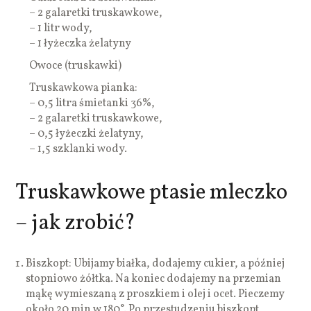
– 2 galaretki truskawkowe,
– 1 litr wody,
– 1 łyżeczka żelatyny
Owoce (truskawki)
Truskawkowa pianka:
– 0,5 litra śmietanki 36%,
– 2 galaretki truskawkowe,
– 0,5 łyżeczki żelatyny,
– 1,5 szklanki wody.
Truskawkowe ptasie mleczko
– jak zrobić?
Biszkopt: Ubijamy białka, dodajemy cukier, a później
stopniowo żółtka. Na koniec dodajemy na przemian
mąkę wymieszaną z proszkiem i olej i ocet. Pieczemy
około 20 min w 180°. Po przestudzeniu biszkopt