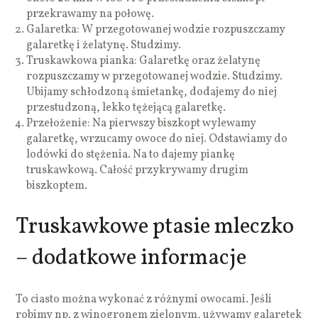
przekrawamy na połowę.
Galaretka: W przegotowanej wodzie rozpuszczamy
galaretkę i żelatynę. Studzimy.
Truskawkowa pianka: Galaretkę oraz żelatynę
rozpuszczamy w przegotowanej wodzie. Studzimy.
Ubijamy schłodzoną śmietankę, dodajemy do niej
przestudzoną, lekko tężejącą galaretkę.
Przełożenie: Na pierwszy biszkopt wylewamy
galaretkę, wrzucamy owoce do niej. Odstawiamy do
lodówki do stężenia. Na to dajemy piankę
truskawkową. Całość przykrywamy drugim
biszkoptem.
Truskawkowe ptasie mleczko
– dodatkowe informacje
To ciasto można wykonać z różnymi owocami. Jeśli
robimy np. z winogronem zielonym, używamy galaretek