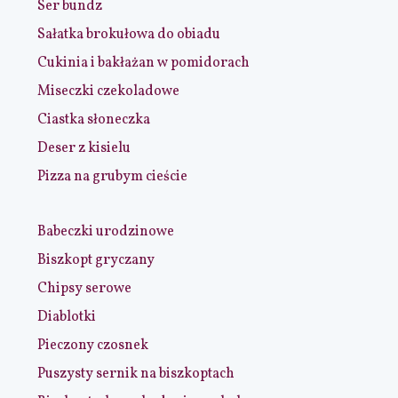
Ser bundz
Sałatka brokułowa do obiadu
Cukinia i bakłażan w pomidorach
Miseczki czekoladowe
Ciastka słoneczka
Deser z kisielu
Pizza na grubym cieście
Babeczki urodzinowe
Biszkopt gryczany
Chipsy serowe
Diablotki
Pieczony czosnek
Puszysty sernik na biszkoptach