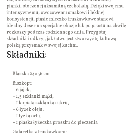
pianki, otoczonej aksamitną czekoladą. Dzięki swojemu
intensywnemu, owocowemu smakowi i lekkiej
konsystencji, ptasie mleczko truskawkowe stanowi
idealny deser na specjalne okazje lub po prostu na chwilę
rozkoszy podczas codziennego dnia. Przygotuj
składniki i odkryj, jak łatwo jest stworzyć tę kultową
polską przysmak w swojej kuchni.
Składniki:
Blaszka 24×36 cm
Biszkopt:
– 6 jajek,
– 1,5 szklanki mąki,
– 1 kopiata szklanka cukru,
– 6 łyżek oleju,
– 1 łyżka octu,
– 1 płaska łyżeczka proszku do pieczenia
Galaretka z truskawkami: