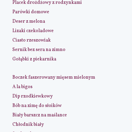
Placek drożdżowy z rodzynkami
Parówki domowe
Deser z melona
Lizaki czekoladowe
Ciasto rzeszowiak
Sernik bez sera na zimno
Gołąbki z piekarnika
Boczek faszerowany mięsem mielonym
A la bigos
Dip rzodkiewkowy
Bób na zimę do słoików
Biały barszcz na maślance
Chłodnik biały