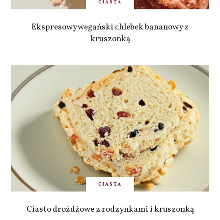
CIASTA
Ekspresowy wegański chlebek bananowy z
kruszonką
CIASTA
Ciasto drożdżowe z rodzynkami i kruszonką