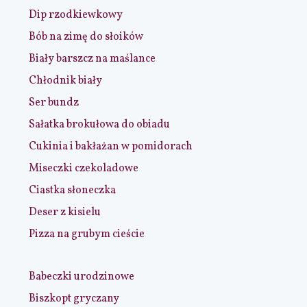
Dip rzodkiewkowy
Bób na zimę do słoików
Biały barszcz na maślance
Chłodnik biały
Ser bundz
Sałatka brokułowa do obiadu
Cukinia i bakłażan w pomidorach
Miseczki czekoladowe
Ciastka słoneczka
Deser z kisielu
Pizza na grubym cieście
Babeczki urodzinowe
Biszkopt gryczany