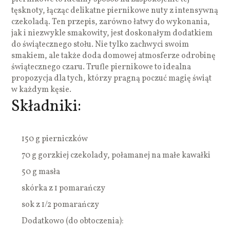
tęsknoty, łącząc delikatne piernikowe nuty z intensywną
czekoladą. Ten przepis, zarówno łatwy do wykonania,
jak i niezwykle smakowity, jest doskonałym dodatkiem
do świątecznego stołu. Nie tylko zachwyci swoim
smakiem, ale także doda domowej atmosferze odrobinę
świątecznego czaru. Trufle piernikowe to idealna
propozycja dla tych, którzy pragną poczuć magię świąt
w każdym kęsie.
Składniki:
150 g pierniczków
70 g gorzkiej czekolady, połamanej na małe kawałki
50 g masła
skórka z 1 pomarańczy
sok z 1/2 pomarańczy
Dodatkowo (do obtoczenia):