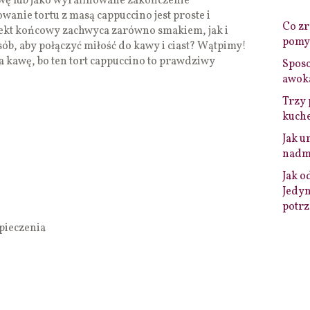
wę lub jako wyrafinowane zakończenie
anie tortu z masą cappuccino jest proste i
Co zro
efekt końcowy zachwyca zarówno smakiem, jak i
pomys
ób, aby połączyć miłość do kawy i ciast? Wątpimy!
a kawę, bo ten tort cappuccino to prawdziwy
Sposo
awok
Trzy 
kuche
Jak u
nadmi
Jak o
Jedyn
potrz
pieczenia