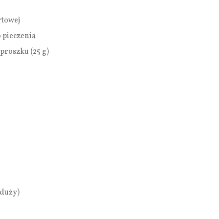
rtowej
o pieczenia
 proszku (25 g)
(duży)