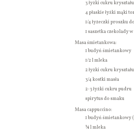
3 łyżki cukru kryształu
4 płaskie łyżki mąki to
1/4 łyżeczki proszku d
1 saszetka czekolady w
Masa śmietankowa:
1 budyń śmietankowy
1/2 l mleka
2 łyżki cukru kryształu
3/4 kostki masła
2-3 łyżki cukru pudru
spirytus do smaku
Masa cappuccino:
1 budyń śmietankowy 
¾ l mleka