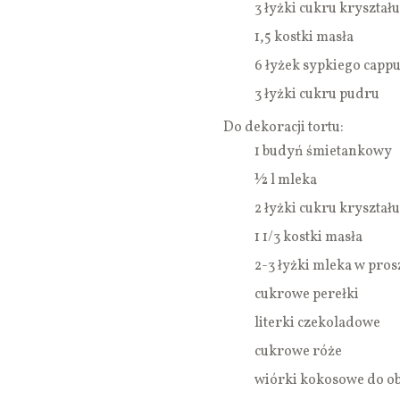
3 łyżki cukru kryształu
1,5 kostki masła
6 łyżek sypkiego capp
3 łyżki cukru pudru
Do dekoracji tortu:
1 budyń śmietankowy
½ l mleka
2 łyżki cukru kryształu
1 1/3 kostki masła
2-3 łyżki mleka w pro
cukrowe perełki
literki czekoladowe
cukrowe róże
wiórki kokosowe do o