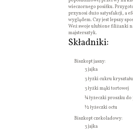
popołudniowej przerwy na ka
wieczornego posiłku. Przygotow
przynosi dużo satysfakcji, a 
wyglądem. Czy jest lepszy spos
Weź swoje ulubione filiżanki n
majstersztyk.
Składniki:
Biszkopt jasny:
3 jajka
3 łyżki cukru kryształu
3 łyżki mąki tortowej
¼ łyżeczki proszku do 
½ łyżeczki octu
Biszkopt czekoladowy:
3 jajka