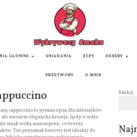
NIA GŁÓWNE
ŚNIADANIA
ZUPY
DESERY
PRZETWORY
O MNIE
cappuccino
Szukaj
masą cappuccino to pyszna opcja dla miłośników
 ale zarazem elegancka kreacja, łączy w sobie
gaty smak serka mascarpone, co tworzy
Naj
aków. Ten przysmak kawowy jest idealny do