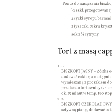
Poncz do nasączenia biszko
½ szkl. przegotowanej
4 łyżki syropu barmań
2 łyżeczki cukru krysz
sok z ¼ cytryny
Tort z masą cap
1.
BISZKOPT JASNY – Żółtka odd
dodawać cukier, a następnie
wymieszaną z proszkiem do p
przelać do tortownicy (24 c
ok. 15 minut w temp. 180 sto
2.
BISZKOPT CZEKOLADOWY – Żół
sztywną pianę, dodawać cuki