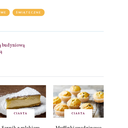
OWE
ŚWIĄTECZNE
są budyniową
lą
CIASTA
CIASTA