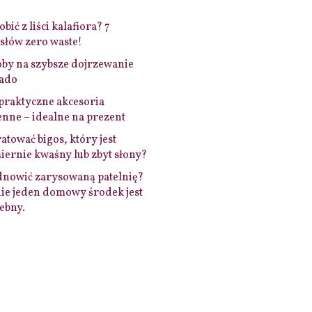
bić z liści kalafiora? 7
łów zero waste!
by na szybsze dojrzewanie
ado
praktyczne akcesoria
nne – idealne na prezent
ratować bigos, który jest
ernie kwaśny lub zbyt słony?
dnowić zarysowaną patelnię?
ie jeden domowy środek jest
ebny.