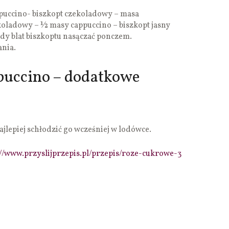
ppuccino- biszkopt czekoladowy – masa
koladowy – ½ masy cappuccino – biszkopt jasny
y blat biszkoptu nasączać ponczem.
nia.
puccino – dodatkowe
lepiej schłodzić go wcześniej w lodówce.
://www.przyslijprzepis.pl/przepis/roze-cukrowe-3