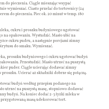
m do pieczenia. Ciągle mieszając wsypać
tnie wymieszać. Ciasto przelać do tortownicy (24
em do pieczenia. Piec ok. 20 minut w temp. 180
ka, cukru i proszku budyniowego ugotować
o na opakowaniu. Wystudzić. Masło ubić na
yżce cukru pudru, a następnie porcjami zimny
pirytusu do smaku. Wymieszać.
a, proszku budyniowego i cukru ugotować budyń
akowaniu. Przestudzić. Masło utrzeć na puszystą
kier puder. Ciągle ucierając dodawać zimny
 proszku. Ucierać aż składniki dobrze się połączą.
ować budyń według przepisu podanego na
ło utrzeć na puszystą masę, stopniowo dodawać
imny budyń. Na koniec dodać 2-3 łyżki mleka w
ak przygotowaną masą udekorować tort.