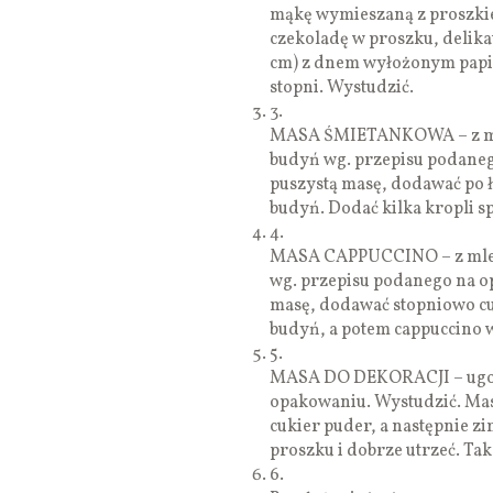
mąkę wymieszaną z proszkie
czekoladę w proszku, delika
cm) z dnem wyłożonym papier
stopni. Wystudzić.
3.
MASA ŚMIETANKOWA – z mle
budyń wg. przepisu podaneg
puszystą masę, dodawać po ł
budyń. Dodać kilka kropli s
4.
MASA CAPPUCCINO – z mlek
wg. przepisu podanego na op
masę, dodawać stopniowo cu
budyń, a potem cappuccino w
5.
MASA DO DEKORACJI – ugot
opakowaniu. Wystudzić. Mas
cukier puder, a następnie z
proszku i dobrze utrzeć. T
6.