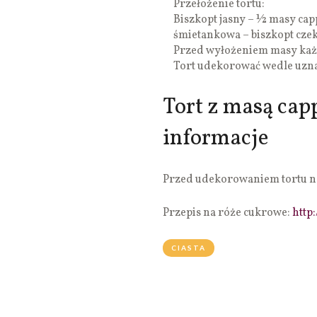
Przełożenie tortu:
Biszkopt jasny – ½ masy ca
śmietankowa – biszkopt cze
Przed wyłożeniem masy każd
Tort udekorować wedle uzna
Tort z masą cap
informacje
Przed udekorowaniem tortu naj
Przepis na róże cukrowe:
http
CIASTA