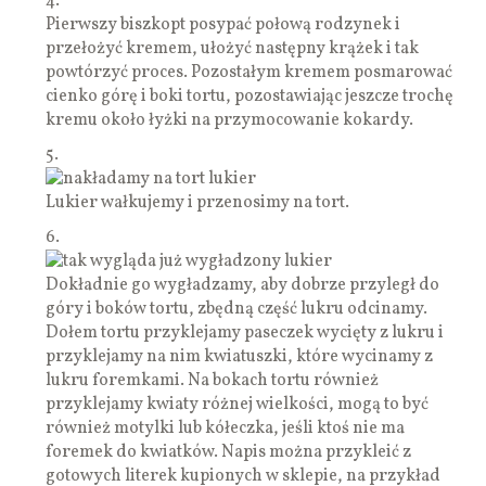
4.
Pierwszy biszkopt posypać połową rodzynek i
przełożyć kremem, ułożyć następny krążek i tak
powtórzyć proces. Pozostałym kremem posmarować
cienko górę i boki tortu, pozostawiając jeszcze trochę
kremu około łyżki na przymocowanie kokardy.
5.
Lukier wałkujemy i przenosimy na tort.
6.
Dokładnie go wygładzamy, aby dobrze przyległ do
góry i boków tortu, zbędną część lukru odcinamy.
Dołem tortu przyklejamy paseczek wycięty z lukru i
przyklejamy na nim kwiatuszki, które wycinamy z
lukru foremkami. Na bokach tortu również
przyklejamy kwiaty różnej wielkości, mogą to być
również motylki lub kółeczka, jeśli ktoś nie ma
foremek do kwiatków. Napis można przykleić z
gotowych literek kupionych w sklepie, na przykład