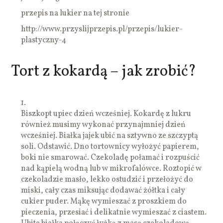
przepis na lukier na tej stronie
http://www.przyslijprzepis.pl/przepis/lukier-
plastyczny-4
Tort z kokardą – jak zrobić?
1.
Biszkopt upiec dzień wcześniej. Kokardę z lukru
również musimy wykonać przynajmniej dzień
wcześniej. Białka jajek ubić na sztywno ze szczyptą
soli. Odstawić. Dno tortownicy wyłożyć papierem,
boki nie smarować. Czekoladę połamać i rozpuścić
nad kąpielą wodną lub w mikrofalówce. Roztopić w
czekoladzie masło, lekko ostudzić i przełożyć do
miski, cały czas miksując dodawać żółtka i cały
cukier puder. Mąkę wymieszać z proszkiem do
pieczenia, przesiać i delikatnie wymieszać z ciastem.