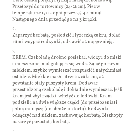
Ubite białka połączyć łyżką z masą czekoladową.
Przełożyć do tortownicy (24-26cm). Piec w
temperaturze 170 stopni przez 35-40 minut.
Następnego dnia przeciąć go na 3 krążki.
2.
Zaparzyć herbatę, posłodzić 1 łyżeczką cukru, dolać
rum i wsypać rodzynki, odstawić aż napęcznieją.
3.
KREM: Czekoladę drobno posiekać, włożyć do miski
umieszczonej nad gotującą się wodą. Zalać gorącym
mlekiem, szybko wymieszać rozpuścić i natychmiast
ostudzić. Miękkie masło utrzeć z cukrem, aż
powstanie biały puszysty krem. Dodawać
przestudzoną czekoladę i dokładnie wymieszać. Jeśli
krem jest zbyt rzadki, włożyć do lodówki. Krem
podzielić na dwie większe części (do przełożenia) i
jedną mniejszą (do obłożenia tortu). Rodzynki
odsączyć nad sitkiem, zachowując herbatę. Biszkopty
nasączyć pozostałą herbatą.