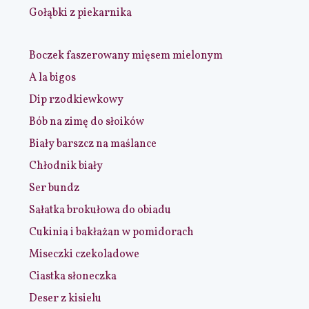
Gołąbki z piekarnika
Boczek faszerowany mięsem mielonym
A la bigos
Dip rzodkiewkowy
Bób na zimę do słoików
Biały barszcz na maślance
Chłodnik biały
Ser bundz
Sałatka brokułowa do obiadu
Cukinia i bakłażan w pomidorach
Miseczki czekoladowe
Ciastka słoneczka
Deser z kisielu