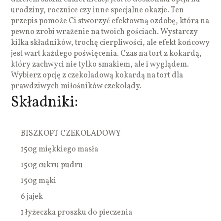
urodziny, rocznice czy inne specjalne okazje. Ten
przepis pomoże Ci stworzyć efektowną ozdobę, która na
pewno zrobi wrażenie na twoich gościach. Wystarczy
kilka składników, trochę cierpliwości, ale efekt końcowy
jest wart każdego poświęcenia. Czas na tort z kokardą,
który zachwyci nie tylko smakiem, ale i wyglądem.
Wybierz opcję z czekoladową kokardą na tort dla
prawdziwych miłośników czekolady.
Składniki:
BISZKOPT CZEKOLADOWY
150g miękkiego masła
150g cukru pudru
150g mąki
6 jajek
1 łyżeczka proszku do pieczenia