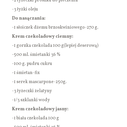
-2 łyżeczki proszku do pieczenia
-3 łyżki oleju
Do nasączania:
-1 słoiczek dżemu brzoskwiniowego-270 g.
Krem czekoladowy ciemny:
-1 gorzka czekolada 100 g(lepiej deserową)
-500 ml. śmietanki 36 %
-100 g. pudru cukru
-1 śmietan-fix
-1 serek mascarpone-250g.
-3 łyżeczki żelatyny
-1/3 szklanki wody
Krem czekoladowy jasny:
-1 biała czekolada 100 g