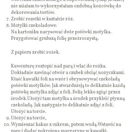
nie miałam to wykorzystałam ozdobną końcówkę do
dekorowania tortów.
Zrobić rozetki w kształcie róż.
Motylki czekoladowe:
Na kartoniku narysować dwie połówki motylka.
Przygotować grubszą folię przeżroczystą.
Z papieru zrobić rożek.
Kuwenturę roztopić nad parą i wlać do rożka.
Dokładnie zawinąć otwór a czubek obciąć nożyczkami.
Kłaść kawałki foli na wzór i obrysowywać czekoladą
połówki motylków. Jak stwardnieją to delikatnie każdą
połówkę motylka zdjąć z foli. Folię lekko zgiąć przez
środek.Ułożyć tam motylka a środek przykleić płynną
czekoladą. Jak zastygnie to delikatnie zdjęć z foli.
Ułożyć na torcie.
Ułożyć na torcie,
Wymieszać kakao z cukrem, potem wodą.Wstawić na
parę i dodać pokrojoną margarynę w kawałki.