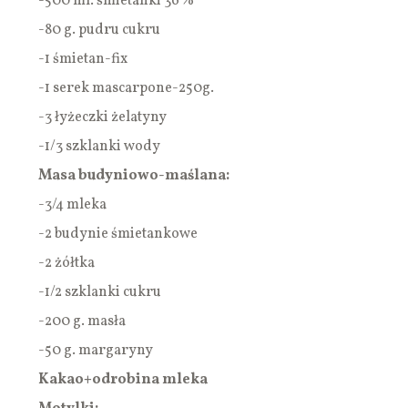
-500 ml. śmietanki 36 %
-80 g. pudru cukru
-1 śmietan-fix
-1 serek mascarpone-250g.
-3 łyżeczki żelatyny
-1/3 szklanki wody
Masa budyniowo-maślana:
-3/4 mleka
-2 budynie śmietankowe
-2 żółtka
-1/2 szklanki cukru
-200 g. masła
-50 g. margaryny
Kakao+odrobina mleka