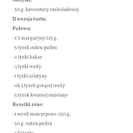
Motylki:
-50 g. kuwentury czekoladowej
II wersja tortu:
Polewa:
-1/2 margaryny 125 g.
-5 łyżek cukru pudru
-2 łyżki kakao
-3 łyżki wody
-1 łyżki żelatyny
-ok.3 łyżek gorącej wody
-5 łyżek kwaśnej śmietany
Rozetki róże:
-1 serek mascarpone-250 g.
-50 g. cukru pudru