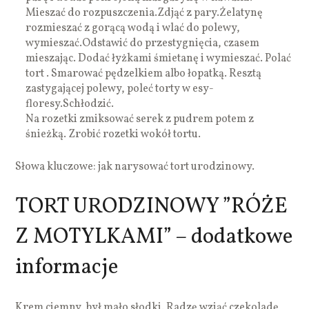
Mieszać do rozpuszczenia.Zdjąć z pary.Żelatynę
rozmieszać z gorącą wodą i wlać do polewy,
wymieszać.Odstawić do przestygnięcia, czasem
mieszając. Dodać łyżkami śmietanę i wymieszać. Polać
tort . Smarować pędzelkiem albo łopatką. Resztą
zastygającej polewy, poleć torty w esy-
floresy.Schłodzić.
Na rozetki zmiksować serek z pudrem potem z
śnieżką. Zrobić rozetki wokół tortu.
Słowa kluczowe: jak narysować tort urodzinowy.
TORT URODZINOWY ”RÓŻE
Z MOTYLKAMI” – dodatkowe
informacje
Krem ciemny, był mało słodki. Radzę wziąć czekoladę