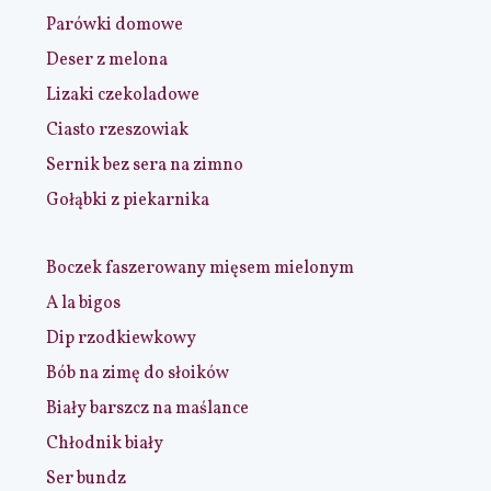
Parówki domowe
Deser z melona
Lizaki czekoladowe
Ciasto rzeszowiak
Sernik bez sera na zimno
Gołąbki z piekarnika
Boczek faszerowany mięsem mielonym
A la bigos
Dip rzodkiewkowy
Bób na zimę do słoików
Biały barszcz na maślance
Chłodnik biały
Ser bundz