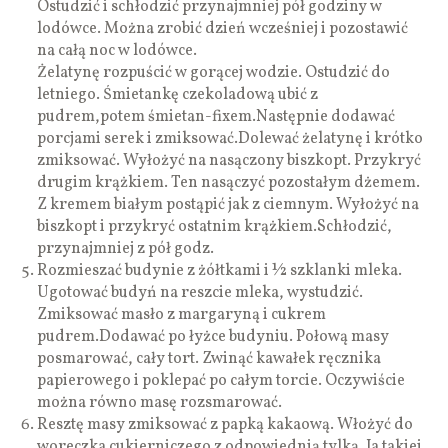
Ostudzić i schłodzić przynajmniej pół godziny w
lodówce. Można zrobić dzień wcześniej i pozostawić
na całą noc w lodówce.
Żelatynę rozpuścić w gorącej wodzie. Ostudzić do
letniego. Śmietankę czekoladową ubić z
pudrem,potem śmietan-fixem.Następnie dodawać
porcjami serek i zmiksować.Dolewać żelatynę i krótko
zmiksować. Wyłożyć na nasączony biszkopt. Przykryć
drugim krążkiem. Ten nasączyć pozostałym dżemem.
Z kremem białym postąpić jak z ciemnym. Wyłożyć na
biszkopt i przykryć ostatnim krążkiem.Schłodzić,
przynajmniej z pół godz.
Rozmieszać budynie z żółtkami i ½ szklanki mleka.
Ugotować budyń na reszcie mleka, wystudzić.
Zmiksować masło z margaryną i cukrem
pudrem.Dodawać po łyżce budyniu. Połową masy
posmarować, cały tort. Zwinąć kawałek ręcznika
papierowego i poklepać po całym torcie. Oczywiście
można równo masę rozsmarować.
Resztę masy zmiksować z papką kakaową. Włożyć do
woreczka cukierniczego z odpowiednią tylką. Ja takiej