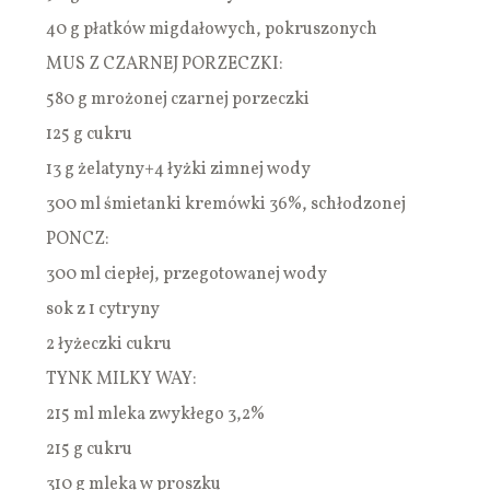
40 g płatków migdałowych, pokruszonych
MUS Z CZARNEJ PORZECZKI:
580 g mrożonej czarnej porzeczki
125 g cukru
13 g żelatyny+4 łyżki zimnej wody
300 ml śmietanki kremówki 36%, schłodzonej
PONCZ:
300 ml ciepłej, przegotowanej wody
sok z 1 cytryny
2 łyżeczki cukru
TYNK MILKY WAY:
215 ml mleka zwykłego 3,2%
215 g cukru
310 g mleka w proszku