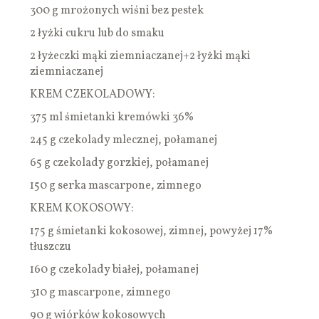
300 g mrożonych wiśni bez pestek
2 łyżki cukru lub do smaku
2 łyżeczki mąki ziemniaczanej+2 łyżki mąki
ziemniaczanej
KREM CZEKOLADOWY:
375 ml śmietanki kremówki 36%
245 g czekolady mlecznej, połamanej
65 g czekolady gorzkiej, połamanej
150 g serka mascarpone, zimnego
KREM KOKOSOWY:
175 g śmietanki kokosowej, zimnej, powyżej 17%
tłuszczu
160 g czekolady białej, połamanej
310 g mascarpone, zimnego
90 g wiórków kokosowych