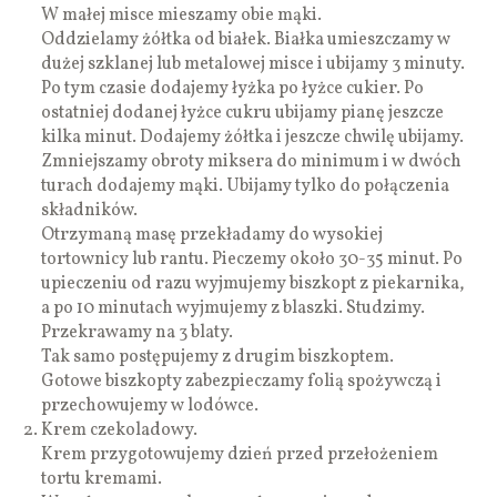
W małej misce mieszamy obie mąki.
Oddzielamy żółtka od białek. Białka umieszczamy w
dużej szklanej lub metalowej misce i ubijamy 3 minuty.
Po tym czasie dodajemy łyżka po łyżce cukier. Po
ostatniej dodanej łyżce cukru ubijamy pianę jeszcze
kilka minut. Dodajemy żółtka i jeszcze chwilę ubijamy.
Zmniejszamy obroty miksera do minimum i w dwóch
turach dodajemy mąki. Ubijamy tylko do połączenia
składników.
Otrzymaną masę przekładamy do wysokiej
tortownicy lub rantu. Pieczemy około 30-35 minut. Po
upieczeniu od razu wyjmujemy biszkopt z piekarnika,
a po 10 minutach wyjmujemy z blaszki. Studzimy.
Przekrawamy na 3 blaty.
Tak samo postępujemy z drugim biszkoptem.
Gotowe biszkopty zabezpieczamy folią spożywczą i
przechowujemy w lodówce.
Krem czekoladowy.
Krem przygotowujemy dzień przed przełożeniem
tortu kremami.