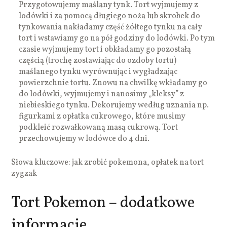
Przygotowujemy maślany tynk. Tort wyjmujemy z
lodówki i za pomocą długiego noża lub skrobek do
tynkowania nakładamy część żółtego tynku na cały
tort i wstawiamy go na pół godziny do lodówki. Po tym
czasie wyjmujemy tort i obkładamy go pozostałą
częścią (trochę zostawiając do ozdoby tortu)
maślanego tynku wyrównując i wygładzając
powierzchnie tortu. Znowu na chwilkę wkładamy go
do lodówki, wyjmujemy i nanosimy „kleksy” z
niebieskiego tynku. Dekorujemy według uznania np.
figurkami z opłatka cukrowego, które musimy
podkleić rozwałkowaną masą cukrową. Tort
przechowujemy w lodówce do 4 dni.
Słowa kluczowe: jak zrobić pokemona, opłatek na tort
zygzak
Tort Pokemon – dodatkowe
informacje