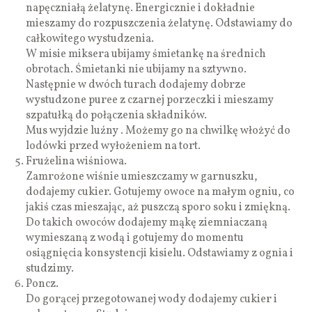
napęczniałą żelatynę. Energicznie i dokładnie
mieszamy do rozpuszczenia żelatynę. Odstawiamy do
całkowitego wystudzenia.
W misie miksera ubijamy śmietankę na średnich
obrotach. Śmietanki nie ubijamy na sztywno.
Następnie w dwóch turach dodajemy dobrze
wystudzone puree z czarnej porzeczki i mieszamy
szpatułką do połączenia składników.
Mus wyjdzie luźny . Możemy go na chwilkę włożyć do
lodówki przed wyłożeniem na tort.
Frużelina wiśniowa.
Zamrożone wiśnie umieszczamy w garnuszku,
dodajemy cukier. Gotujemy owoce na małym ogniu, co
jakiś czas mieszając, aż puszczą sporo soku i zmiękną.
Do takich owoców dodajemy mąkę ziemniaczaną
wymieszaną z wodą i gotujemy do momentu
osiągnięcia konsystencji kisielu. Odstawiamy z ognia i
studzimy.
Poncz.
Do gorącej przegotowanej wody dodajemy cukier i