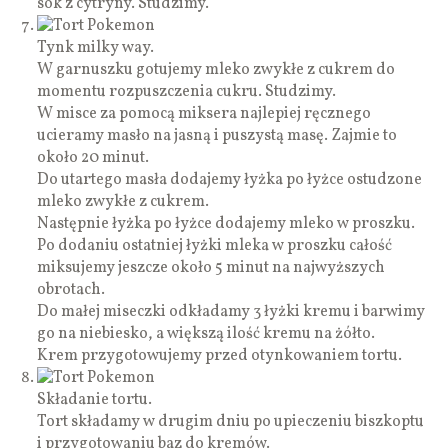
sok z cytryny. Studzimy.
Tynk milky way.
W garnuszku gotujemy mleko zwykłe z cukrem do
momentu rozpuszczenia cukru. Studzimy.
W misce za pomocą miksera najlepiej ręcznego
ucieramy masło na jasną i puszystą masę. Zajmie to
około 20 minut.
Do utartego masła dodajemy łyżka po łyżce ostudzone
mleko zwykłe z cukrem.
Następnie łyżka po łyżce dodajemy mleko w proszku.
Po dodaniu ostatniej łyżki mleka w proszku całość
miksujemy jeszcze około 5 minut na najwyższych
obrotach.
Do małej miseczki odkładamy 3 łyżki kremu i barwimy
go na niebiesko, a większą ilość kremu na żółto.
Krem przygotowujemy przed otynkowaniem tortu.
Składanie tortu.
Tort składamy w drugim dniu po upieczeniu biszkoptu
i przygotowaniu baz do kremów.