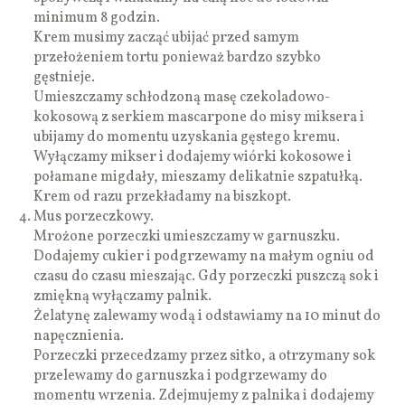
minimum 8 godzin.
Krem musimy zacząć ubijać przed samym
przełożeniem tortu ponieważ bardzo szybko
gęstnieje.
Umieszczamy schłodzoną masę czekoladowo-
kokosową z serkiem mascarpone do misy miksera i
ubijamy do momentu uzyskania gęstego kremu.
Wyłączamy mikser i dodajemy wiórki kokosowe i
połamane migdały, mieszamy delikatnie szpatułką.
Krem od razu przekładamy na biszkopt.
Mus porzeczkowy.
Mrożone porzeczki umieszczamy w garnuszku.
Dodajemy cukier i podgrzewamy na małym ogniu od
czasu do czasu mieszając. Gdy porzeczki puszczą sok i
zmiękną wyłączamy palnik.
Żelatynę zalewamy wodą i odstawiamy na 10 minut do
napęcznienia.
Porzeczki przecedzamy przez sitko, a otrzymany sok
przelewamy do garnuszka i podgrzewamy do
momentu wrzenia. Zdejmujemy z palnika i dodajemy