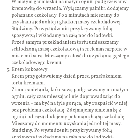
W małym garnuszku na małym ogniu podgrzewamy
kremówkę do wrzenia. Wyłączamy palnik i dodajemy
połamane czekolady. Po 2 minutach mieszamy do
uzyskania jednolitej i gładkiej masy czekoladowej.
Studzimy. Po wystudzeniu przykrywamy folią
spożywczą i wkładamy na całą noc do lodówki.
Przed samym przekładaniem tortu umieszczamy
schłodzoną masę czekoladową i serek mascarpone w
misie miksera. Mieszamy całość do uzyskania gęstego
czekoladowego kremu.
Krem kokosowy:
Krem przygotowujemy dzień przed przełożeniem
tortu kremami.
Zimną śmietankę kokosową podgrzewamy na małym
ogniu, cały czas mieszając i nie doprowadzając do
wrzenia – ma być na tyle gorąca, aby rozpuścić w niej
bez problemu czekoladę. Zdejmujemy śmietankę z
ognia i od razu dodajemy połamaną białą czekoladę.
Mieszamy do momentu uzyskania jednolitej masy.
Studzimy. Po wystudzeniu przykrywamy folią
spożywczą i wkładamy na całą noc do lodówki-