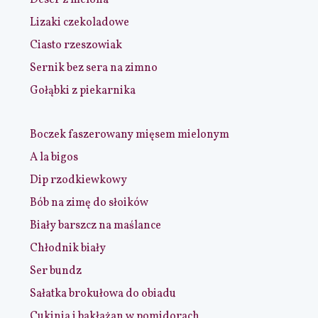
Deser z melona
Lizaki czekoladowe
Ciasto rzeszowiak
Sernik bez sera na zimno
Gołąbki z piekarnika
Boczek faszerowany mięsem mielonym
A la bigos
Dip rzodkiewkowy
Bób na zimę do słoików
Biały barszcz na maślance
Chłodnik biały
Ser bundz
Sałatka brokułowa do obiadu
Cukinia i bakłażan w pomidorach