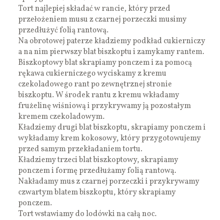
Tort najlepiej składać w rancie, który przed
przełożeniem musu z czarnej porzeczki musimy
przedłużyć folią rantową.
Na obrotowej paterze kładziemy podkład cukierniczy
a na nim pierwszy blat biszkoptu i zamykamy rantem.
Biszkoptowy blat skrapiamy ponczem i za pomocą
rękawa cukierniczego wyciskamy z kremu
czekoladowego rant po zewnętrznej stronie
biszkoptu. W środek rantu z kremu wkładamy
frużelinę wiśniową i przykrywamy ją pozostałym
kremem czekoladowym.
Kładziemy drugi blat biszkoptu, skrapiamy ponczem i
wykładamy krem kokosowy, który przygotowujemy
przed samym przekładaniem tortu.
Kładziemy trzeci blat biszkoptowy, skrapiamy
ponczem i formę przedłużamy folią rantową.
Nakładamy mus z czarnej porzeczki i przykrywamy
czwartym blatem biszkoptu, który skrapiamy
ponczem.
Tort wstawiamy do lodówki na całą noc.