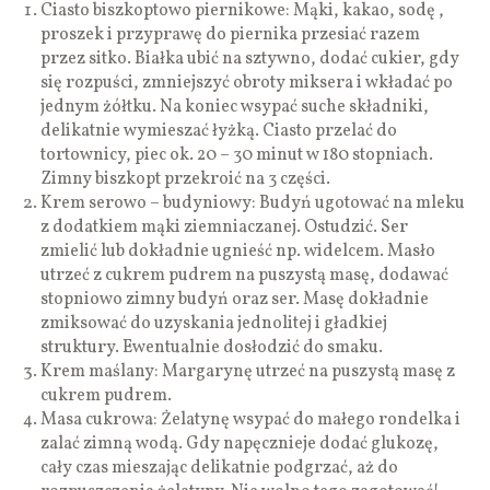
Ciasto biszkoptowo piernikowe: Mąki, kakao, sodę ,
proszek i przyprawę do piernika przesiać razem
przez sitko. Białka ubić na sztywno, dodać cukier, gdy
się rozpuści, zmniejszyć obroty miksera i wkładać po
jednym żółtku. Na koniec wsypać suche składniki,
delikatnie wymieszać łyżką. Ciasto przelać do
tortownicy, piec ok. 20 – 30 minut w 180 stopniach.
Zimny biszkopt przekroić na 3 części.
Krem serowo – budyniowy: Budyń ugotować na mleku
z dodatkiem mąki ziemniaczanej. Ostudzić. Ser
zmielić lub dokładnie ugnieść np. widelcem. Masło
utrzeć z cukrem pudrem na puszystą masę, dodawać
stopniowo zimny budyń oraz ser. Masę dokładnie
zmiksować do uzyskania jednolitej i gładkiej
struktury. Ewentualnie dosłodzić do smaku.
Krem maślany: Margarynę utrzeć na puszystą masę z
cukrem pudrem.
Masa cukrowa: Żelatynę wsypać do małego rondelka i
zalać zimną wodą. Gdy napęcznieje dodać glukozę,
cały czas mieszając delikatnie podgrzać, aż do