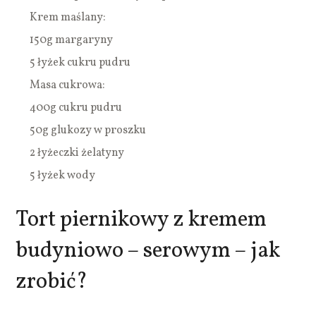
Krem maślany:
150g margaryny
5 łyżek cukru pudru
Masa cukrowa:
400g cukru pudru
50g glukozy w proszku
2 łyżeczki żelatyny
5 łyżek wody
Tort piernikowy z kremem
budyniowo – serowym – jak
zrobić?