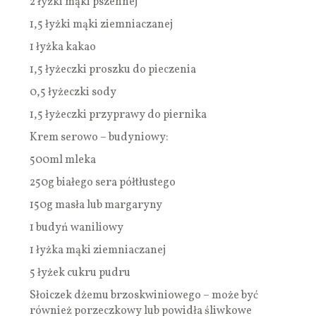
2 łyżki mąki pszennej
1,5 łyżki mąki ziemniaczanej
1 łyżka kakao
1,5 łyżeczki proszku do pieczenia
0,5 łyżeczki sody
1,5 łyżeczki przyprawy do piernika
Krem serowo – budyniowy:
500ml mleka
250g białego sera półtłustego
150g masła lub margaryny
1 budyń waniliowy
1 łyżka mąki ziemniaczanej
5 łyżek cukru pudru
Słoiczek dżemu brzoskwiniowego – może być
również porzeczkowy lub powidła śliwkowe