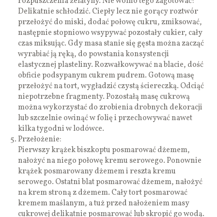
rozpuszczenia żelatyny. Nie wolno tego zagotować!
Delikatnie schłodzić. Ciepły lecz nie gorący roztwór
przełożyć do miski, dodać połowę cukru, zmiksować,
następnie stopniowo wsypywać pozostały cukier, cały
czas miksując. Gdy masa stanie się gęsta można zacząć
wyrabiać ją ręką, do powstania konsystencji
elastycznej plasteliny. Rozwałkowywać na blacie, dość
obficie podsypanym cukrem pudrem. Gotową masę
przełożyć na tort, wygładzić czystą ściereczką. Odciąć
niepotrzebne fragmenty. Pozostałą masę cukrową
można wykorzystać do zrobienia drobnych dekoracji
lub szczelnie owinąć w folię i przechowywać nawet
kilka tygodni w lodówce.
Przełożenie:
Pierwszy krążek biszkoptu posmarować dżemem,
nałożyć na niego połowę kremu serowego. Ponownie
krążek posmarowany dżemem i reszta kremu
serowego. Ostatni blat posmarować dżemem, nałożyć
na krem stroną z dżemem. Cały tort posmarować
kremem maślanym, a tuż przed nałożeniem masy
cukrowej delikatnie posmarować lub skropić go wodą.