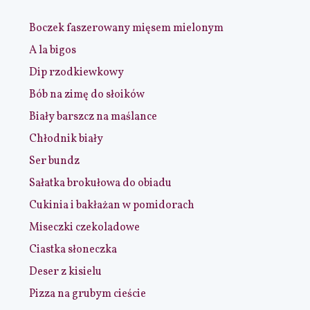
Boczek faszerowany mięsem mielonym
A la bigos
Dip rzodkiewkowy
Bób na zimę do słoików
Biały barszcz na maślance
Chłodnik biały
Ser bundz
Sałatka brokułowa do obiadu
Cukinia i bakłażan w pomidorach
Miseczki czekoladowe
Ciastka słoneczka
Deser z kisielu
Pizza na grubym cieście