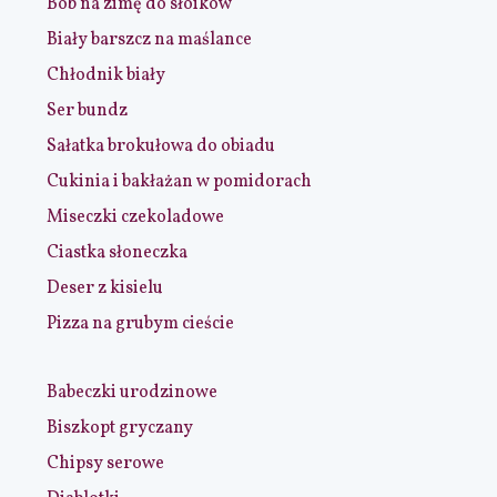
Bób na zimę do słoików
Biały barszcz na maślance
Chłodnik biały
Ser bundz
Sałatka brokułowa do obiadu
Cukinia i bakłażan w pomidorach
Miseczki czekoladowe
Ciastka słoneczka
Deser z kisielu
Pizza na grubym cieście
Babeczki urodzinowe
Biszkopt gryczany
Chipsy serowe