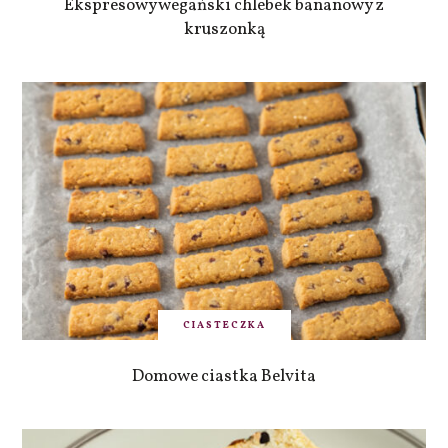
Ekspresowy wegański chlebek bananowy z
kruszonką
CIASTECZKA
Domowe ciastka Belvita