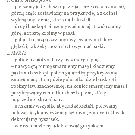
ciasto biszkoptowe:
– pieczemy jeden biszkopt z 4 jaj, przekrajamy na pół,
górną część zostawiamy na przykrycie, a z dolnej
wykrajamy formę, która nada kształt.
– drugi biszkopt pieczemy z ośmiu jaj i też skrajamy
górę, a resztę kroimy w paski.
– galaretki rozpuszczamy i wylewamy na talerz
głęboki, tak żeby można było wycinać paski.
MASA:
– gotujemy budyń, łączymy z margaryną.
– na wyciętą formę smarujemy masę i kładziemy
paskami biszkopt, potem galaretką przykrywamy
znowu masą i tam gdzie galaretka idzie biszkopt i
robimy tzw. szachownicę, na koniec smarujemy masą i
przykrywamy cieniutkim biszkoptem, który
poprzednio skrajaliśmy.
– uciskamy wszystko aby nadać kształt, polewamy
polewą i utykamy ryżem prażonym, z moreli i śliwek
dekorujemy pyszczek.
– wierzch możemy udekorować grzybkami.