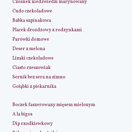
Czosnek niedźwiedzi marynowany
Cudo czekoladowe
Babka szpinakowa
Placek drożdżowy z rodzynkami
Parówki domowe
Deser z melona
Lizaki czekoladowe
Ciasto rzeszowiak
Sernik bez sera na zimno
Gołąbki z piekarnika
Boczek faszerowany mięsem mielonym
A la bigos
Dip rzodkiewkowy