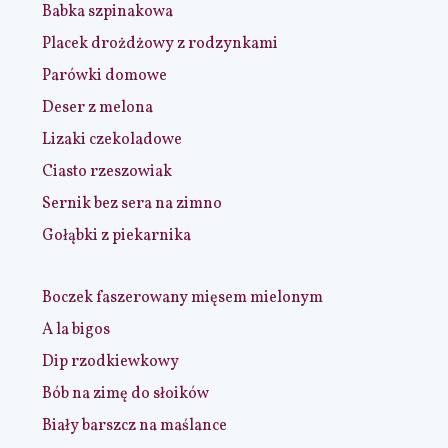
Babka szpinakowa
Placek drożdżowy z rodzynkami
Parówki domowe
Deser z melona
Lizaki czekoladowe
Ciasto rzeszowiak
Sernik bez sera na zimno
Gołąbki z piekarnika
Boczek faszerowany mięsem mielonym
A la bigos
Dip rzodkiewkowy
Bób na zimę do słoików
Biały barszcz na maślance