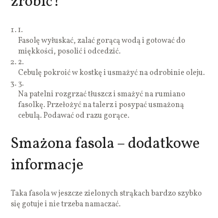
zrobić?
1.
Fasolę wyłuskać, zalać gorącą wodą i gotować do
miękkości, posolić i odcedzić.
2.
Cebulę pokroić w kostkę i usmażyć na odrobinie oleju.
3.
Na patelni rozgrzać tłuszcz i smażyć na rumiano
fasolkę. Przełożyć na talerz i posypać usmażoną
cebulą. Podawać od razu gorące.
Smażona fasola – dodatkowe
informacje
Taka fasola w jeszcze zielonych strąkach bardzo szybko
się gotuje i nie trzeba namaczać.