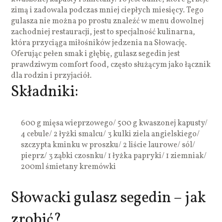
zimą i zadowala podczas mniej ciepłych miesięcy. Tego
gulasza nie można po prostu znaleźć w menu dowolnej
zachodniej restauracji, jest to specjalność kulinarna,
która przyciąga miłośników jedzenia na Słowację.
Oferując pełen smak i głębię, gulasz segedin jest
prawdziwym comfort food, często służącym jako łącznik
dla rodzin i przyjaciół.
Składniki:
600 g mięsa wieprzowego/ 500 g kwaszonej kapusty/
4 cebule/ 2 łyżki smalcu/ 3 kulki ziela angielskiego/
szczypta kminku w proszku/ 2 liście laurowe/ sól/
pieprz/ 3 ząbki czosnku/ 1 łyżka papryki/ 1 ziemniak/
200ml śmietany kremówki
Słowacki gulasz segedin – jak
zrobić?