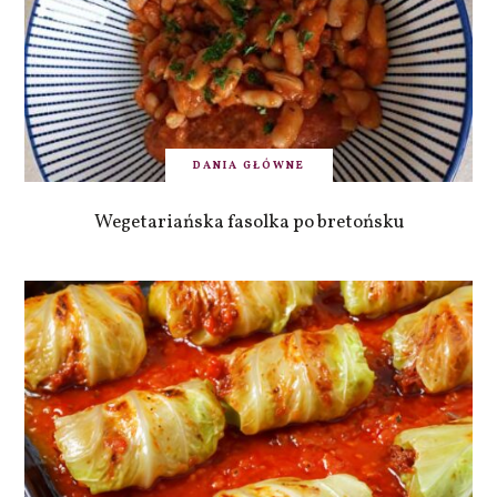
DANIA GŁÓWNE
Wegetariańska fasolka po bretońsku