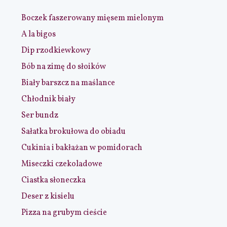
Boczek faszerowany mięsem mielonym
A la bigos
Dip rzodkiewkowy
Bób na zimę do słoików
Biały barszcz na maślance
Chłodnik biały
Ser bundz
Sałatka brokułowa do obiadu
Cukinia i bakłażan w pomidorach
Miseczki czekoladowe
Ciastka słoneczka
Deser z kisielu
Pizza na grubym cieście