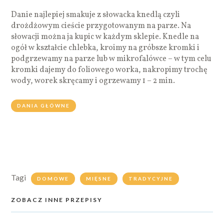
Danie najlepiej smakuje z słowacka knedlą czyli
drożdżowym cieście przygotowanym na parze. Na
słowacji można ja kupic w każdym sklepie. Knedle na
ogół w kształcie chlebka, kroimy na gróbsze kromki i
podgrzewamy na parze lub w mikrofalówce – w tym celu
kromki dajemy do foliowego worka, nakropimy trochę
wody, worek skręcamy i ogrzewamy 1 – 2 min.
DANIA GŁÓWNE
Tagi
DOMOWE
MIĘSNE
TRADYCYJNE
ZOBACZ INNE PRZEPISY