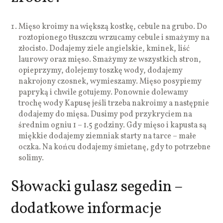
Mięso kroimy na większą kostkę, cebule na grubo. Do
roztopionego tłuszczu wrzucamy cebule i smażymy na
złocisto. Dodajemy ziele angielskie, kminek, liść
laurowy oraz mięso. Smażymy ze wszystkich stron,
opieprzymy, dolejemy toszkę wody, dodajemy
nakrojony czosnek, wymieszamy. Mięso posypiemy
papryką i chwile gotujemy. Ponownie dolewamy
trochę wody Kapusę jeśli trzeba nakroimy a następnie
dodajemy do mięsa. Dusimy pod przykryciem na
średnim ogniu 1 – 1.5 godziny. Gdy mięso i kapusta są
miękkie dodajemy ziemniak starty na tarce – małe
oczka. Na końcu dodajemy śmietanę, gdy to potrzebne
solimy.
Słowacki gulasz segedin –
dodatkowe informacje