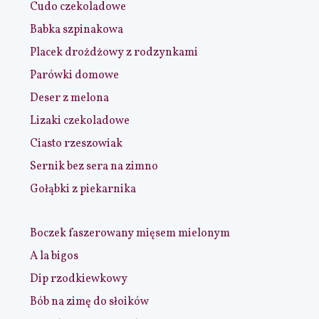
Cudo czekoladowe
Babka szpinakowa
Placek drożdżowy z rodzynkami
Parówki domowe
Deser z melona
Lizaki czekoladowe
Ciasto rzeszowiak
Sernik bez sera na zimno
Gołąbki z piekarnika
Boczek faszerowany mięsem mielonym
A la bigos
Dip rzodkiewkowy
Bób na zimę do słoików