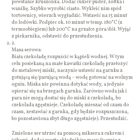
powstanie kruszonka. Dodać cukier puder, żółtka i
wanilię. Szybko wyrobić ciasto. Wykleić nim spód
tortownicy, wierzch wygładzić. Wstawić na 15 minut
do lodówki. Podpiec ok. 10 minut w temp. 180°C (z
termoobiegiem) lub 200°C na grzałce góra/dół. Wyjąć
z piekarnika, odstawić do przestudzenia.
2.
Masa serowa:
Biała czekoladę rozpuścić w kąpieli wodnej. W tym
celu posiekaną na małe kawałki czekoladę przełożyć
do metalowej miski, naczynie ustawić na garnku z
gotującą się/parującą wodą – wodę gotować na wolnym
ogniu. Miska nie powinna dotykać wody, a jedynie
opierać się na brzegach garnka. Zarówno woda jak i
para nie mogą dostać się do miski z czekoladą, bo
czekolada zgęstnieje. Czekoladę mieszać od czasu do
czasu, zestawiać z garnka, gdy będzie rozpuszczona,
bo pozostawiona zbyt długo zgęstnieje). Przestudzić.
Zmielone ser utrzeć za pomocą miksera z cukrem i