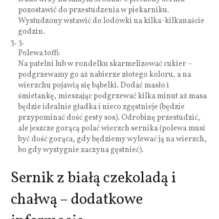
pozostawić do przestudzenia w piekarniku.
Wystudzony wstawić do lodówki na kilka-kilkanaście
godzin.
3.
Polewa toffi:
Na patelni lub w rondelku skarmelizować cukier –
podgrzewamy go aż nabierze złotego koloru, a na
wierzchu pojawią się bąbelki. Dodać masło i
śmietankę, mieszając podgrzewać kilka minut aż masa
będzie idealnie gładka i nieco zgęstnieje (będzie
przypominać dość gesty sos). Odrobinę przestudzić,
ale jeszcze gorącą polać wierzch sernika (polewa musi
być dość gorąca, gdy będziemy wylewać ją na wierzch,
bo gdy wystygnie zaczyna gęstnieć).
Sernik z białą czekoladą i
chałwą – dodatkowe