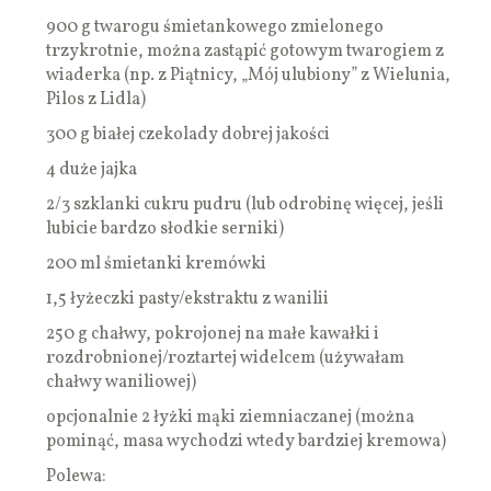
900 g twarogu śmietankowego zmielonego
trzykrotnie, można zastąpić gotowym twarogiem z
wiaderka (np. z Piątnicy, „Mój ulubiony” z Wielunia,
Pilos z Lidla)
300 g białej czekolady dobrej jakości
4 duże jajka
2/3 szklanki cukru pudru (lub odrobinę więcej, jeśli
lubicie bardzo słodkie serniki)
200 ml śmietanki kremówki
1,5 łyżeczki pasty/ekstraktu z wanilii
250 g chałwy, pokrojonej na małe kawałki i
rozdrobnionej/roztartej widelcem (używałam
chałwy waniliowej)
opcjonalnie 2 łyżki mąki ziemniaczanej (można
pominąć, masa wychodzi wtedy bardziej kremowa)
Polewa: