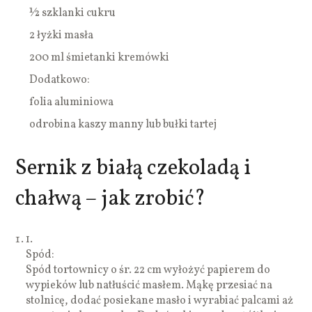
½ szklanki cukru
2 łyżki masła
200 ml śmietanki kremówki
Dodatkowo:
folia aluminiowa
odrobina kaszy manny lub bułki tartej
Sernik z białą czekoladą i
chałwą – jak zrobić?
1.
Spód:
Spód tortownicy o śr. 22 cm wyłożyć papierem do
wypieków lub natłuścić masłem. Mąkę przesiać na
stolnicę, dodać posiekane masło i wyrabiać palcami aż