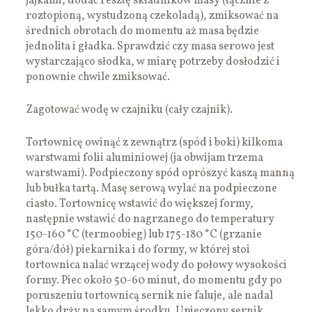
jajkami, dodać resztę składników masy (łącznie z
roztopioną, wystudzoną czekoladą), zmiksować na
średnich obrotach do momentu aż masa będzie
jednolita i gładka. Sprawdzić czy masa serowo jest
wystarczająco słodka, w miarę potrzeby dosłodzić i
ponownie chwile zmiksować.
Zagotować wodę w czajniku (cały czajnik).
Tortownicę owinąć z zewnątrz (spód i boki) kilkoma
warstwami folii aluminiowej (ja obwijam trzema
warstwami). Podpieczony spód oprószyć kaszą manną
lub bułka tartą. Masę serową wylać na podpieczone
ciasto. Tortownicę wstawić do większej formy,
następnie wstawić do nagrzanego do temperatury
150-160 °C (termoobieg) lub 175-180 °C (grzanie
góra/dół) piekarnika i do formy, w której stoi
tortownica nalać wrzącej wody do połowy wysokości
formy. Piec około 50-60 minut, do momentu gdy po
poruszeniu tortownicą sernik nie faluje, ale nadal
lekko drży na samym środku. Upieczony sernik