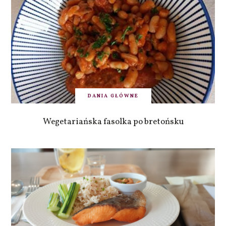
DANIA GŁÓWNE
Wegetariańska fasolka po bretońsku