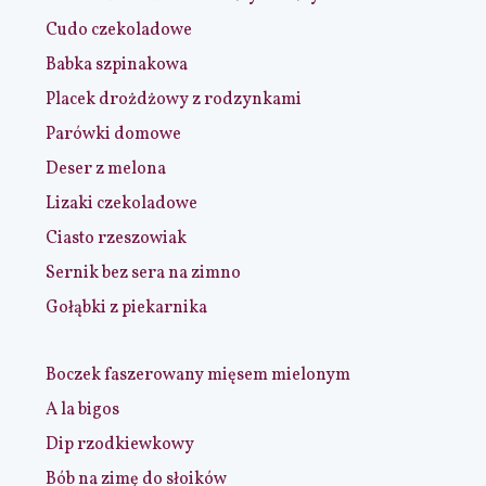
Cudo czekoladowe
Babka szpinakowa
Placek drożdżowy z rodzynkami
Parówki domowe
Deser z melona
Lizaki czekoladowe
Ciasto rzeszowiak
Sernik bez sera na zimno
Gołąbki z piekarnika
Boczek faszerowany mięsem mielonym
A la bigos
Dip rzodkiewkowy
Bób na zimę do słoików