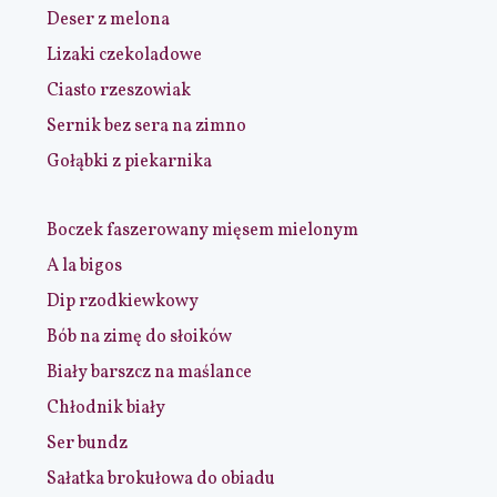
Deser z melona
Lizaki czekoladowe
Ciasto rzeszowiak
Sernik bez sera na zimno
Gołąbki z piekarnika
Boczek faszerowany mięsem mielonym
A la bigos
Dip rzodkiewkowy
Bób na zimę do słoików
Biały barszcz na maślance
Chłodnik biały
Ser bundz
Sałatka brokułowa do obiadu