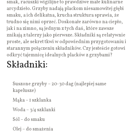
smak, racuszki wigilijne to prawdziwe małe kulinarne
arcydzieło. Grzyby nadają plackom niesamowitej głębi
smaku, a ich delikatna, krucha struktura sprawia, że
trudno się nimi oprzeć. Doskonałe zarówno na ciepło,
jak i na zimno, są jednym z tych dań, które zawsze
znikają z talerzy jako pierwsze. Składniki są relatywnie
proste, ale sekret tkwi w odpowiednim przygotowaniu i
starannym połączeniu składników. Czy jesteście gotowi
odkryć tajemnicę idealnych placków z grzybami?
Składniki:
Suszone grzyby – 20-30 dag (najlepiej same
kapelusze)
Mąka – 1 szklanka
Woda – 3/4 szklanki
Sól – do smaku
Olej – do smażenia