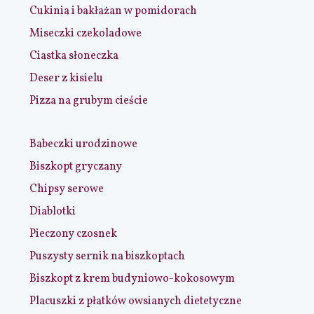
Cukinia i bakłażan w pomidorach
Miseczki czekoladowe
Ciastka słoneczka
Deser z kisielu
Pizza na grubym cieście
Babeczki urodzinowe
Biszkopt gryczany
Chipsy serowe
Diablotki
Pieczony czosnek
Puszysty sernik na biszkoptach
Biszkopt z krem budyniowo-kokosowym
Placuszki z płatków owsianych dietetyczne