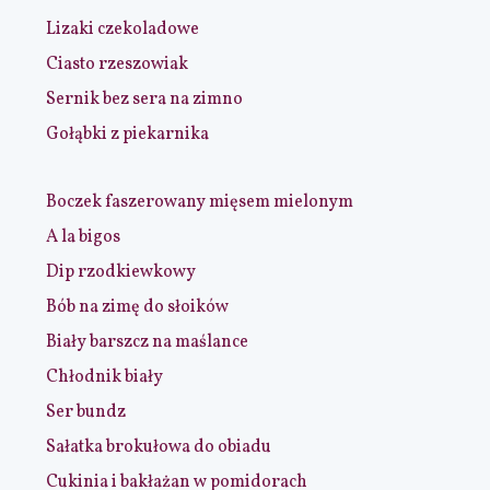
Lizaki czekoladowe
Ciasto rzeszowiak
Sernik bez sera na zimno
Gołąbki z piekarnika
Boczek faszerowany mięsem mielonym
A la bigos
Dip rzodkiewkowy
Bób na zimę do słoików
Biały barszcz na maślance
Chłodnik biały
Ser bundz
Sałatka brokułowa do obiadu
Cukinia i bakłażan w pomidorach