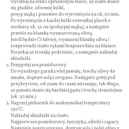
wyrabiaj na lekko opruszonym blacie, aż ciasto stanie
się gładkie, uformuj kulki,
posyp mąką i pozostaw do wyrośnięcia na ok. 20 min.
Po wyrośnięciu z każdej kulki rozwałkuj placek o
średnicy ok. 32 cm (podsypuj mąką), a następnie
przełóż na blaszkę wysmarowaną oliwą.
Jeżeli będzie Ci łatwiej, wysmaruj blaszkę oliwą i
rozprowadź ciasto rękami bezpośrednio na blaszce.
Poczekaj aż troszkę podrośnie, a następnie nakładaj
składniki.
Przygotuj sos pomidorowy.
Do wysokiego garnka wlej passatę, trochę oliwy do
smaku, dopraw solą i oregano. Następnie gotuj pod
przykryciem, od czasu do czasu mieszając, tak długo,
aż passata stanie się bardziej gęsta i trochę ciemniejsza
(ok. 30 min.)
Nagrzej piekarnik do maksymalnej temperatury
250˚C.
Nakładaj składniki na ciasto.
Najpierw sos pomidorowy, tuńczyka, oliwki i capary.
Następnie posyp oregano, dopraw solą i polej oliwą z