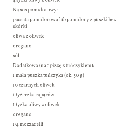
4 łyżki oliwy z oliwek
Na sos pomidorowy:
passata pomidorowa lub pomidory z puszki bez
skórki
oliwa z oliwek
oregano
sól
Dodatkowo (na 1 pizzę z tuńczykiem):
1 mała puszka tuńczyka (ok. 50 g)
10 czarnych oliwek
1 łyżeczka caparów
1 łyżka oliwy z oliwek
oregano
1/4 mozzarelli