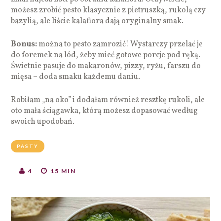
możesz zrobić pesto klasycznie z pietruszką, rukolą czy
bazylią, ale liście kalafiora dają oryginalny smak.
Bonus:
można to pesto zamrozić! Wystarczy przelać je
do foremek na lód, żeby mieć gotowe porcje pod ręką.
Świetnie pasuje do makaronów, pizzy, ryżu, farszu do
mięsa – doda smaku każdemu daniu.
Robiłam „na oko” i dodałam również resztkę rukoli, ale
oto mała ściągawka, którą możesz dopasować według
swoich upodobań.
PASTY
4
15 MIN