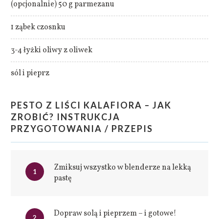
(opcjonalnie) 50 g parmezanu
1 ząbek czosnku
3-4 łyżki oliwy z oliwek
sól i pieprz
PESTO Z LIŚCI KALAFIORA – JAK
ZROBIĆ? INSTRUKCJA
PRZYGOTOWANIA / PRZEPIS
Zmiksuj wszystko w blenderze na lekką
1
pastę
Dopraw solą i pieprzem – i gotowe!
2