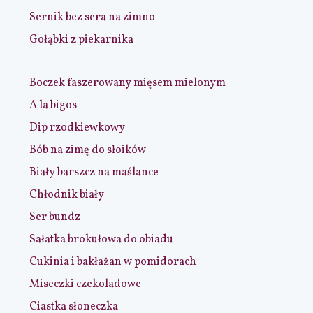
Sernik bez sera na zimno
Gołąbki z piekarnika
Boczek faszerowany mięsem mielonym
A la bigos
Dip rzodkiewkowy
Bób na zimę do słoików
Biały barszcz na maślance
Chłodnik biały
Ser bundz
Sałatka brokułowa do obiadu
Cukinia i bakłażan w pomidorach
Miseczki czekoladowe
Ciastka słoneczka