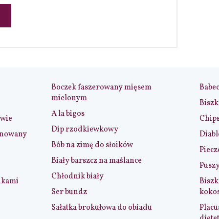
Boczek faszerowany mięsem
Babe
mielonym
Biszk
A la bigos
iwie
Chip
Dip rzodkiewkowy
ynowany
Diabl
Bób na zimę do słoików
Piecz
Biały barszcz na maślance
Puszy
Chłodnik biały
nkami
Biszk
Ser bundz
koko
Sałatka brokułowa do obiadu
Placu
diete