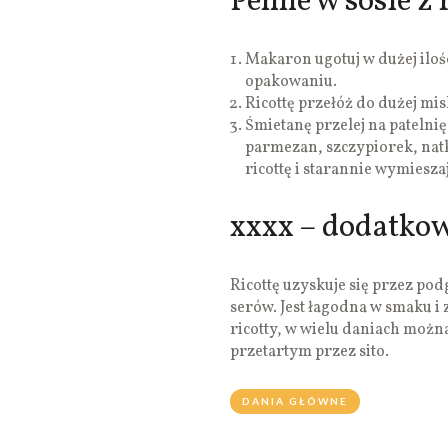
Penne w sosie z r
Makaron ugotuj w dużej ilo
opakowaniu.
Ricottę przełóż do dużej mis
Śmietanę przelej na patelni
parmezan, szczypiorek, nat
ricottę i starannie wymiesza
xxxx – dodatko
Ricottę uzyskuje się przez po
serów. Jest łagodna w smaku i z
ricotty, w wielu daniach można
przetartym przez sito.
DANIA GŁÓWNE