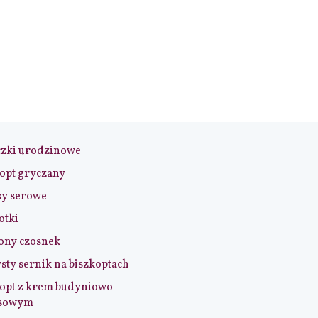
czki urodzinowe
opt gryczany
sy serowe
otki
ony czosnek
sty sernik na biszkoptach
opt z krem budyniowo-
sowym