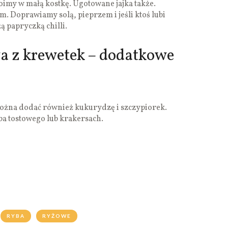
imy w małą kostkę. Ugotowane jajka także.
. Doprawiamy solą, pieprzem i jeśli ktoś lubi
ą papryczką chilli.
a z krewetek – dodatkowe
można dodać również kukurydzę i szczypiorek.
ba tostowego lub krakersach.
RYBA
RYŻOWE