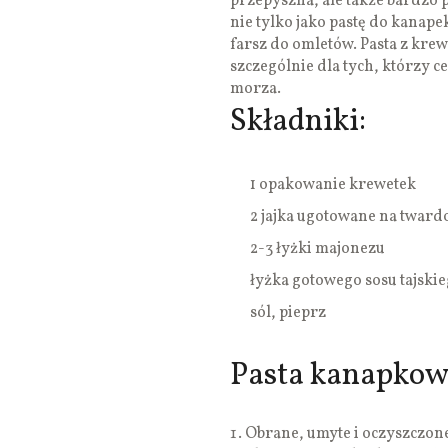
przepyszna, ale także bardzo
nie tylko jako pastę do kanape
farsz do omletów. Pasta z kre
szczególnie dla tych, którzy 
morza.
Składniki:
1 opakowanie krewetek
2 jajka ugotowane na tward
2-3 łyżki majonezu
łyżka gotowego sosu tajskieg
sól, pieprz
Pasta kanapkowa
Obrane, umyte i oczyszczon