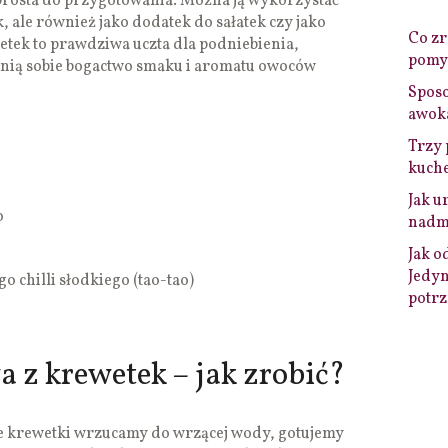
 prosta do przygotowania. Można ją wykorzystać
k, ale również jako dodatek do sałatek czy jako
Co zro
wetek to prawdziwa uczta dla podniebienia,
pomys
cenią sobie bogactwo smaku i aromatu owoców
Sposo
awok
Trzy 
kuche
Jak u
o
nadmi
Jak o
Jedyn
o chilli słodkiego (tao-tao)
potrz
 z krewetek – jak zrobić?
e krewetki wrzucamy do wrzącej wody, gotujemy