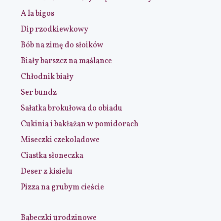
A la bigos
Dip rzodkiewkowy
Bób na zimę do słoików
Biały barszcz na maślance
Chłodnik biały
Ser bundz
Sałatka brokułowa do obiadu
Cukinia i bakłażan w pomidorach
Miseczki czekoladowe
Ciastka słoneczka
Deser z kisielu
Pizza na grubym cieście
Babeczki urodzinowe