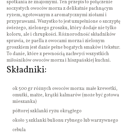
spotkania ze znajomymi. Ten przepis to połączenie
soczystych owoców morza z delikatnie pachnącym
ryżem, ugotowanym z aromatycznymi ziołami i
przyprawami. Wszystko to jest uzupełnione o szczyptę
świeżego, zielonego groszku, który dodaje nie tylko
koloru, ale i chrupkości. Różnorodność składników
sprawia, że paella z owocami morza i zielonym
groszkiem jest danie pełne bogatych smaków i tekstur.
To danie, które z pewnością zachwyci wszystkich
miłośników owoców morza i hiszpańskiej kuchni.
Składniki:
ok 500 gr różnych owoców morza: małe krewetki,
omułki, małże, krążki kalmarów (może być gotowa
mieszanka)
półtorej szklanki ryżu okrągłego
około 3 szklanki bulionu rybnego lub warzywnego
cebula