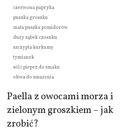
czerwona papryka
puszka groszku
mała puszka pomidorów
duży ząbek czosnku
szczypta kurkumy
tymianek
sól i pieprz do smaku
oliwa do smażenia
Paella z owocami morza i
zielonym groszkiem – jak
zrobić?