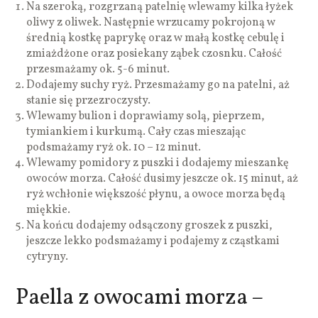
Na szeroką, rozgrzaną patelnię wlewamy kilka łyżek
oliwy z oliwek. Następnie wrzucamy pokrojoną w
średnią kostkę paprykę oraz w małą kostkę cebulę i
zmiażdżone oraz posiekany ząbek czosnku. Całość
przesmażamy ok. 5-6 minut.
Dodajemy suchy ryż. Przesmażamy go na patelni, aż
stanie się przezroczysty.
Wlewamy bulion i doprawiamy solą, pieprzem,
tymiankiem i kurkumą. Cały czas mieszając
podsmażamy ryż ok. 10 – 12 minut.
Wlewamy pomidory z puszki i dodajemy mieszankę
owoców morza. Całość dusimy jeszcze ok. 15 minut, aż
ryż wchłonie większość płynu, a owoce morza będą
miękkie.
Na końcu dodajemy odsączony groszek z puszki,
jeszcze lekko podsmażamy i podajemy z cząstkami
cytryny.
Paella z owocami morza –