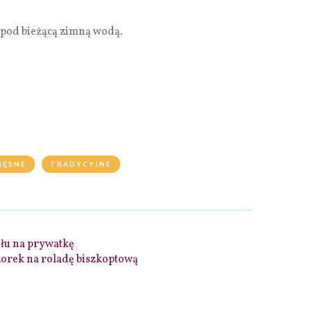
ę pod bieżącą zimną wodą.
IĘSNE
TRADYCYJNE
łu na prywatkę
orek na roladę biszkoptową