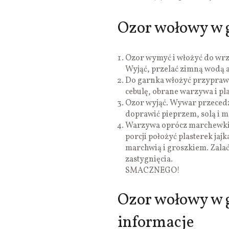
Ozor wołowy w g
Ozor wymyć i włożyć do wrz
Wyjąć, przelać zimną wodą a 
Do garnka włożyć przyprawy
cebulę, obrane warzywa i pl
Ozor wyjąć. Wywar przecedz
doprawić pieprzem, solą i m
Warzywa oprócz marchewki w
porcji położyć plasterek jaj
marchwią i groszkiem. Zalać 
zastygnięcia.
SMACZNEGO!
Ozor wołowy w g
informacje