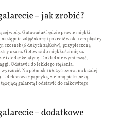
alarecie – jak zrobić?
ącej wody. Gotować aż będzie prawie miękki.
następnie zdjąć skórę i pokroić w ok. 1 cm plastry.
, czosnek (6 dużych ząbków), przypieczoną
astry ozora. Gotować do miękkości mięsa.
ić i dodać żelatynę. Dokładnie wymieszać,
aggi. Odstawić do lekkiego stężenia.
yrzucić. Na półmisku ułożyć ozora, na każdej
ka. Udekorować papryką, zieloną pietruszką,
tężejącą galaretą i odstawić do całkowitego
alarecie – dodatkowe