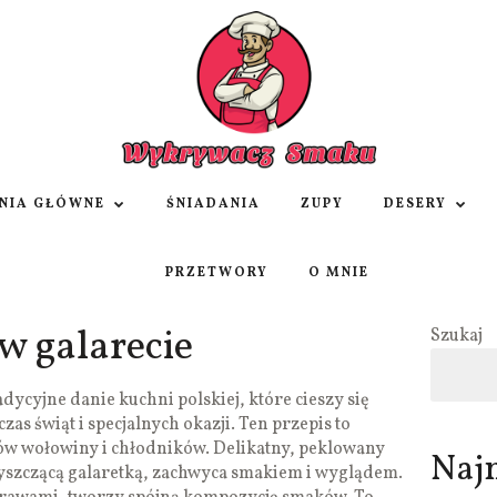
NIA GŁÓWNE
ŚNIADANIA
ZUPY
DESERY
PRZETWORY
O MNIE
w galarecie
Szukaj
dycyjne danie kuchni polskiej, które cieszy się
as świąt i specjalnych okazji. Ten przepis to
ów wołowiny i chłodników. Delikatny, peklowany
Naj
łyszczącą galaretką, zachwyca smakiem i wyglądem.