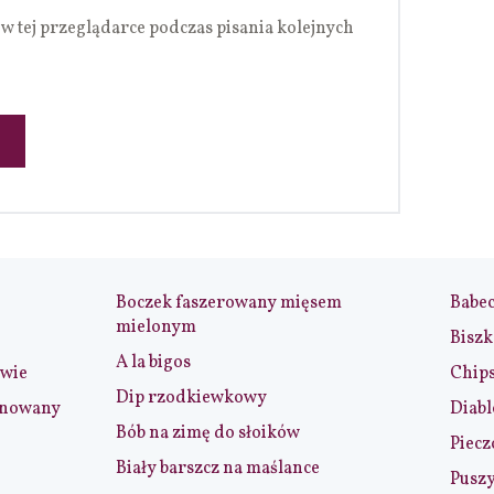
w tej przeglądarce podczas pisania kolejnych
Boczek faszerowany mięsem
Babe
mielonym
Biszk
A la bigos
iwie
Chip
Dip rzodkiewkowy
ynowany
Diabl
Bób na zimę do słoików
Piecz
Biały barszcz na maślance
Puszy