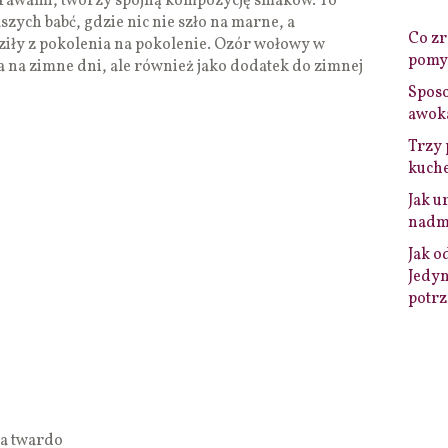
rawami, tworzy spójną kompozycję smaków. To
zych babć, gdzie nic nie szło na marne, a
Co zro
ziły z pokolenia na pokolenie. Ozór wołowy w
pomys
a na zimne dni, ale również jako dodatek do zimnej
Sposo
awok
Trzy 
kuche
Jak u
nadmi
Jak o
Jedyn
potrz
na twardo