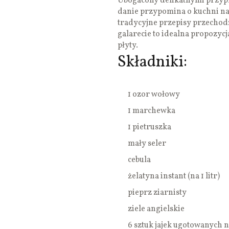
Ubogacony delikatnymi przyp
danie przypomina o kuchni nas
tradycyjne przepisy przechod
galarecie to idealna propozycj
płyty.
Składniki:
1 ozor wołowy
1 marchewka
1 pietruszka
mały seler
cebula
żelatyna instant (na 1 litr)
pieprz ziarnisty
ziele angielskie
6 sztuk jajek ugotowanych 