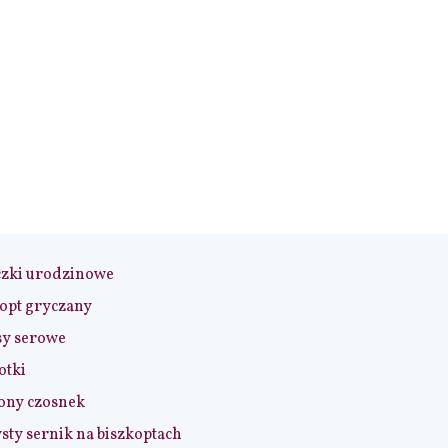
czki urodzinowe
opt gryczany
sy serowe
otki
ony czosnek
sty sernik na biszkoptach