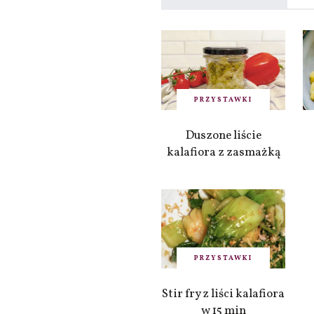
PRZYSTAWKI
Duszone liście
kalafiora z zasmażką
PRZYSTAWKI
Stir fry z liści kalafiora
w 15 min