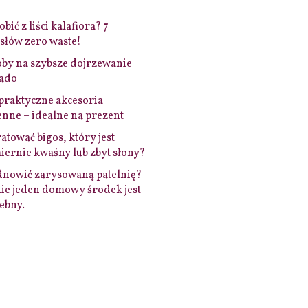
bić z liści kalafiora? 7
łów zero waste!
by na szybsze dojrzewanie
ado
praktyczne akcesoria
nne – idealne na prezent
ratować bigos, który jest
ernie kwaśny lub zbyt słony?
dnowić zarysowaną patelnię?
ie jeden domowy środek jest
ebny.