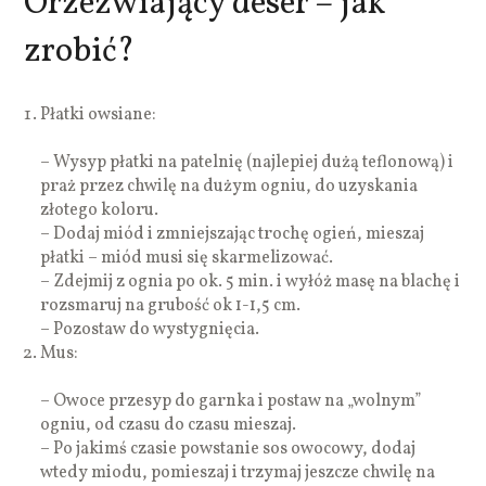
Orzeźwiający deser – jak
zrobić?
Płatki owsiane:
– Wysyp płatki na patelnię (najlepiej dużą teflonową) i
praż przez chwilę na dużym ogniu, do uzyskania
złotego koloru.
– Dodaj miód i zmniejszając trochę ogień, mieszaj
płatki – miód musi się skarmelizować.
– Zdejmij z ognia po ok. 5 min. i wyłóż masę na blachę i
rozsmaruj na grubość ok 1-1,5 cm.
– Pozostaw do wystygnięcia.
Mus:
– Owoce przesyp do garnka i postaw na „wolnym”
ogniu, od czasu do czasu mieszaj.
– Po jakimś czasie powstanie sos owocowy, dodaj
wtedy miodu, pomieszaj i trzymaj jeszcze chwilę na