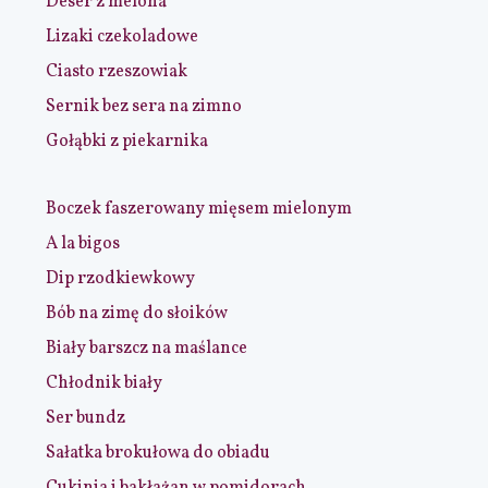
Deser z melona
Lizaki czekoladowe
Ciasto rzeszowiak
Sernik bez sera na zimno
Gołąbki z piekarnika
Boczek faszerowany mięsem mielonym
A la bigos
Dip rzodkiewkowy
Bób na zimę do słoików
Biały barszcz na maślance
Chłodnik biały
Ser bundz
Sałatka brokułowa do obiadu