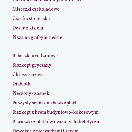
Cukinia i bakłażan w pomidorach
Miseczki czekoladowe
Ciastka słoneczka
Deser z kisielu
Pizza na grubym cieście
Babeczki urodzinowe
Biszkopt gryczany
Chipsy serowe
Diablotki
Pieczony czosnek
Puszysty sernik na biszkoptach
Biszkopt z krem budyniowo-kokosowym
Placuszki z płatków owsianych dietetyczne
Dewolaje z pieczarkami i serem