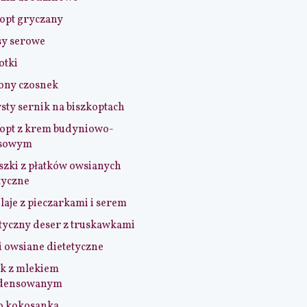
opt gryczany
sy serowe
otki
ony czosnek
sty sernik na biszkoptach
opt z krem budyniowo-
sowym
szki z płatków owsianych
tyczne
aje z pieczarkami i serem
tyczny deser z truskawkami
i owsiane dietetyczne
k z mlekiem
densowanym
o kokosanka