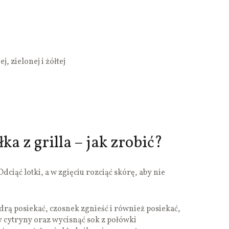
, zielonej i żółtej
ka z grilla – jak zrobić?
dciąć lotki, a w zgięciu rozciąć skórę, aby nie
drą posiekać, czosnek zgnieść i również posiekać,
y cytryny oraz wycisnąć sok z połówki