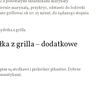
 z pozostałymi składnikami marynaty.
ernie marynatą, przykryć, odstawić do lodówki
ne grillować ok 20-25 minut, do żądanego stopnia
ydełka z grilla
łka z grilla – dodatkowe
episu są słodkawe i piekielnie pikantne. Dobrze
szaszłykami.