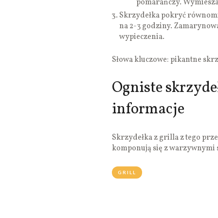
pomarańczy. Wymieszać
Skrzydełka pokryć równomi
na 2-3 godziny. Zamarynowa
wypieczenia.
Słowa kluczowe: pikantne skrz
Ogniste skrzyde
informacje
Skrzydełka z grilla z tego prz
komponują się z warzywnymi 
GRILL