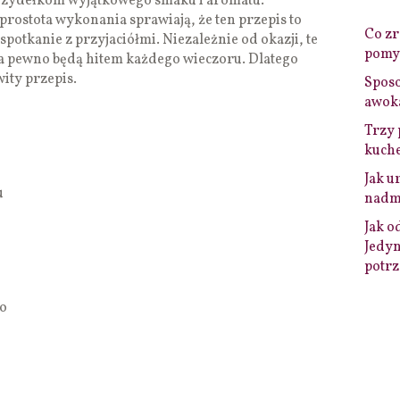
rzydełkom wyjątkowego smaku i aromatu.
rostota wykonania sprawiają, że ten przepis to
Co zro
spotkanie z przyjaciółmi. Niezależnie od okazji, te
pomys
na pewno będą hitem każdego wieczoru. Dlatego
ity przepis.
Sposo
awok
Trzy 
kuche
Jak u
u
nadmi
Jak o
Jedyn
potrz
go