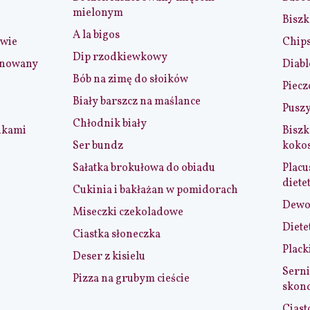
mielonym
Biszk
A la bigos
iwie
Chip
Dip rzodkiewkowy
ynowany
Diabl
Bób na zimę do słoików
Piecz
Biały barszcz na maślance
Puszy
Chłodnik biały
nkami
Biszk
Ser bundz
koko
Sałatka brokułowa do obiadu
Placu
diete
Cukinia i bakłażan w pomidorach
Dewol
Miseczki czekoladowe
Diete
Ciastka słoneczka
Plack
Deser z kisielu
Serni
Pizza na grubym cieście
skon
Ciast