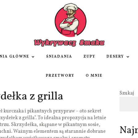
NIA GŁÓWNE
ŚNIADANIA
ZUPY
DESERY
PRZETWORY
O MNIE
dełka z grilla
Szukaj
 kurczaka i pikantnych przypraw – oto sekret
dełek z grilla”. To idealna propozycja na letnie
trzu. Skrzydełka, skąpane w pikantnym sosie,
Naj
kuchni. Ważnym elementem są starannie dobrane