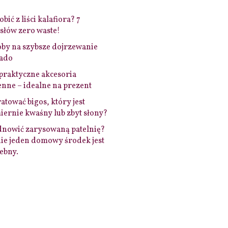
bić z liści kalafiora? 7
łów zero waste!
by na szybsze dojrzewanie
ado
praktyczne akcesoria
nne – idealne na prezent
ratować bigos, który jest
ernie kwaśny lub zbyt słony?
dnowić zarysowaną patelnię?
ie jeden domowy środek jest
ebny.