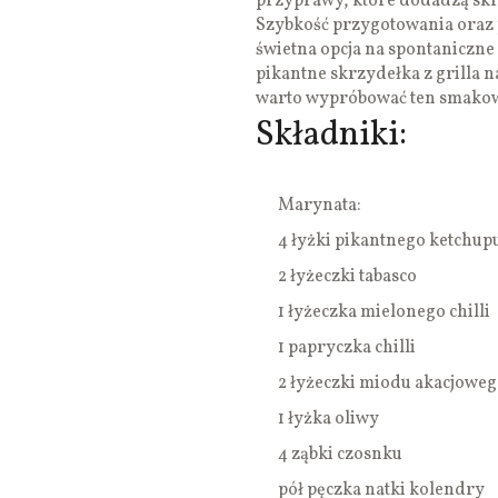
przyprawy, które dodadzą sk
Szybkość przygotowania oraz p
świetna opcja na spontaniczne 
pikantne skrzydełka z grilla 
warto wypróbować ten smakow
Składniki:
Marynata:
4 łyżki pikantnego ketchup
2 łyżeczki tabasco
1 łyżeczka mielonego chilli
1 papryczka chilli
2 łyżeczki miodu akacjowe
1 łyżka oliwy
4 ząbki czosnku
pół pęczka natki kolendry