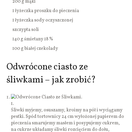
200 g mąki
1 łyżeczka proszku do pieczenia
1 łyżeczka sody oczyszczonej
szczypta soli
140 g śmietany 18 %
100 g białej czekolady
Odwrócone ciasto ze
śliwkami – jak zrobić?
1.
Śliwki myjemy, osuszamy, kroimy na pół i wyciągamy
pestki. Spód tortownicy 24 cm wyłożonej papierem do
pieczenia smarujemy masłem i posypujemy cukrem,
na cukrze układamy śliwki rozcięciem do dołu,