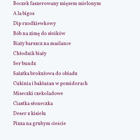
Boczek faszerowany mięsem mielonym
A la bigos
Dip rzodkiewkowy
Bób na zimę do słoików
Biały barszcz na maślance
Chłodnik biały
Ser bundz
Sałatka brokułowa do obiadu
Cukinia i bakłażan w pomidorach
Miseczki czekoladowe
Ciastka słoneczka
Deser z kisielu
Pizza na grubym cieście