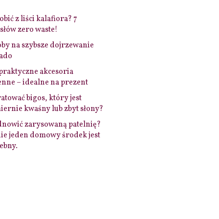
bić z liści kalafiora? 7
łów zero waste!
by na szybsze dojrzewanie
ado
praktyczne akcesoria
nne – idealne na prezent
ratować bigos, który jest
ernie kwaśny lub zbyt słony?
dnowić zarysowaną patelnię?
ie jeden domowy środek jest
ebny.