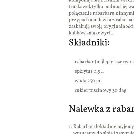
komponuje się z letnimi wiec
truskawek tylko podnosi jej w
połączenie rabarbaru z inny
przypadku nalewka z rabarba
zaskakują swoją oryginalnością
kubków smakowych.
Składniki:
rabarbar (najlepiej czerwon
spirytus 0,5 l.
woda 250 ml
cukier trzcinowy 30 dag
Nalewka z rabar
Rabarbar dokładnie myjemy (
wrzucamy do słoja i zasypu