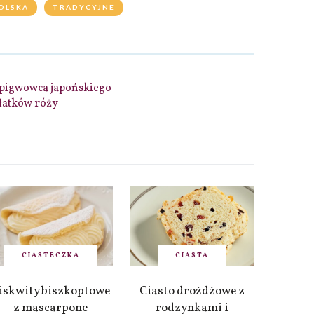
OLSKA
TRADYCYJNE
 pigwowca japońskiego
łatków róży
CIASTECZKA
CIASTA
iskwity biszkoptowe
Ciasto drożdżowe z
z mascarpone
rodzynkami i