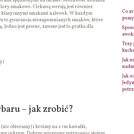
zorami spędzonymi na tarasie. Możliwość dodania
alory smakowe. Ciekawą wersją jest również
Co zro
mi klasycznymi smakami nalewek. W każdym
pomys
ru to gwarancja niezapomnianych smaków, które
. Jedno jest pewne, zawsze jest to gratka dla
Sposo
awok
Trzy 
kuche
Jak u
y)
nadmi
Jak o
Jedyn
potrz
baru – jak zrobić?
nie obieramy) i kroimy na 2 cm kawałki,
jemy cukrem. Dobrze mieszamy potrząsając słojem,