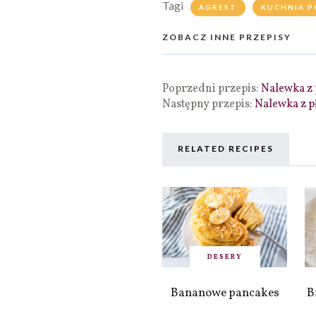
Tagi
AGREST
KUCHNIA P
ZOBACZ INNE PRZEPISY
Poprzedni przepis:
Nalewka z
Następny przepis:
Nalewka z p
RELATED RECIPES
DESERY
Bananowe pancakes
B