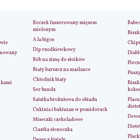
Boczek faszerowany mięsem
Babe
mielonym
Biszk
A la bigos
iwie
Chip
Dip rzodkiewkowy
ynowany
Diabl
Bób na zimę do słoików
Piecz
Biały barszcz na maślance
Puszy
Chłodnik biały
nkami
Biszk
Ser bundz
koko
Sałatka brokułowa do obiadu
Placu
diete
Cukinia i bakłażan w pomidorach
Dewol
Miseczki czekoladowe
Diete
Ciastka słoneczka
Plack
Deser z kisielu