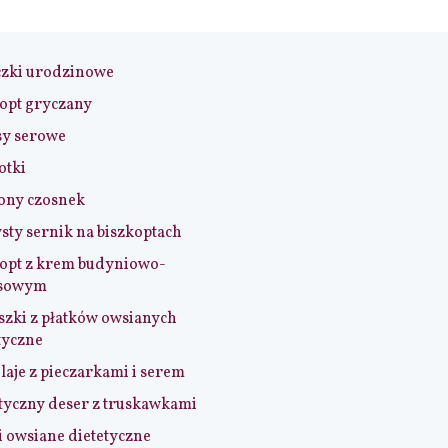
czki urodzinowe
opt gryczany
sy serowe
otki
ony czosnek
sty sernik na biszkoptach
opt z krem budyniowo-
sowym
szki z płatków owsianych
tyczne
aje z pieczarkami i serem
tyczny deser z truskawkami
i owsiane dietetyczne