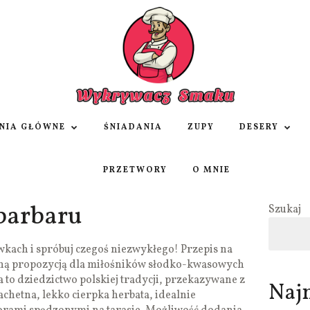
NIA GŁÓWNE
ŚNIADANIA
ZUPY
DESERY
PRZETWORY
O MNIE
barbaru
Szukaj
kach i spróbuj czegoś niezwykłego! Przepis na
etną propozycją dla miłośników słodko-kwasowych
to dziedzictwo polskiej tradycji, przekazywane z
Naj
achetna, lekko cierpka herbata, idealnie