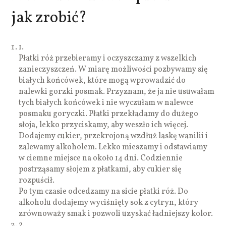
jak zrobić?
1.
Płatki róż przebieramy i oczyszczamy z wszelkich
zanieczyszczeń. W miarę możliwości pozbywamy się
białych końcówek, które mogą wprowadzić do
nalewki gorzki posmak. Przyznam, że ja nie usuwałam
tych białych końcówek i nie wyczułam w nalewce
posmaku goryczki. Płatki przekładamy do dużego
słoja, lekko przyciskamy, aby weszło ich więcej.
Dodajemy cukier, przekrojoną wzdłuż laskę wanilii i
zalewamy alkoholem. Lekko mieszamy i odstawiamy
w ciemne miejsce na około 14 dni. Codziennie
postrząsamy słojem z płatkami, aby cukier się
rozpuścił.
Po tym czasie odcedzamy na sicie płatki róż. Do
alkoholu dodajemy wyciśnięty sok z cytryn, który
zrównoważy smak i pozwoli uzyskać ładniejszy kolor.
2.