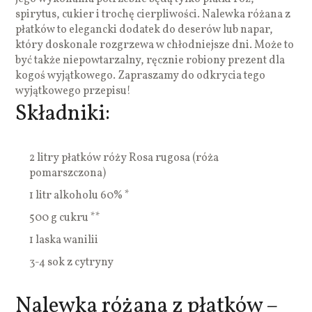
spirytus, cukier i trochę cierpliwości. Nalewka różana z
płatków to elegancki dodatek do deserów lub napar,
który doskonale rozgrzewa w chłodniejsze dni. Może to
być także niepowtarzalny, ręcznie robiony prezent dla
kogoś wyjątkowego. Zapraszamy do odkrycia tego
wyjątkowego przepisu!
Składniki:
2 litry płatków róży Rosa rugosa (róża
pomarszczona)
1 litr alkoholu 60% *
500 g cukru **
1 laska wanilii
3-4 sok z cytryny
Nalewka różana z płatków –