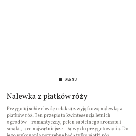
MENU
Nalewka z płatków róży
Przygotuj sobie chwilę relaksu z wyjątkową nalewką z
płatków róż. Ten przepis to kwintesencja letnich
ogrodów – romantyczny, pełen subtelnego aromatu i
smaku, a co najważniejsze – łatwy do przygotowania. Do
jego wykonania potrzebne będą tylko płatki róż,