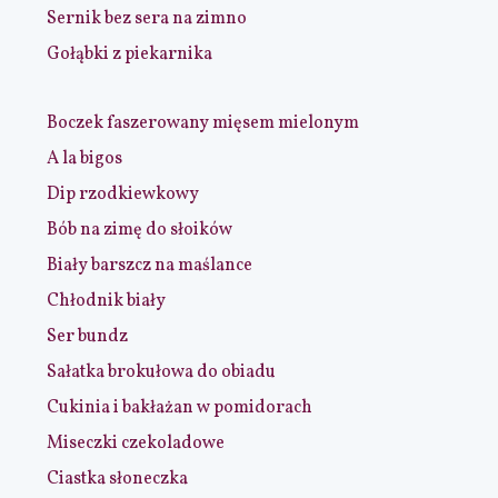
Sernik bez sera na zimno
Gołąbki z piekarnika
Boczek faszerowany mięsem mielonym
A la bigos
Dip rzodkiewkowy
Bób na zimę do słoików
Biały barszcz na maślance
Chłodnik biały
Ser bundz
Sałatka brokułowa do obiadu
Cukinia i bakłażan w pomidorach
Miseczki czekoladowe
Ciastka słoneczka