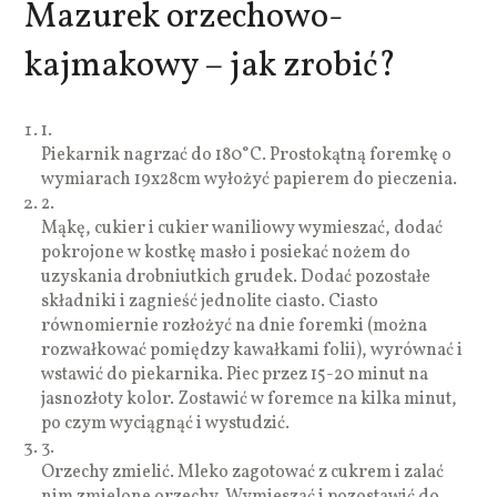
Mazurek orzechowo-
kajmakowy – jak zrobić?
1.
Piekarnik nagrzać do 180°C. Prostokątną foremkę o
wymiarach 19x28cm wyłożyć papierem do pieczenia.
2.
Mąkę, cukier i cukier waniliowy wymieszać, dodać
pokrojone w kostkę masło i posiekać nożem do
uzyskania drobniutkich grudek. Dodać pozostałe
składniki i zagnieść jednolite ciasto. Ciasto
równomiernie rozłożyć na dnie foremki (można
rozwałkować pomiędzy kawałkami folii), wyrównać i
wstawić do piekarnika. Piec przez 15-20 minut na
jasnozłoty kolor. Zostawić w foremce na kilka minut,
po czym wyciągnąć i wystudzić.
3.
Orzechy zmielić. Mleko zagotować z cukrem i zalać
nim zmielone orzechy. Wymieszać i pozostawić do