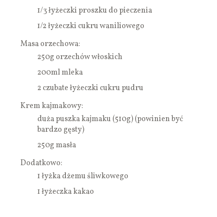
1/3 łyżeczki proszku do pieczenia
1/2 łyżeczki cukru waniliowego
Masa orzechowa:
250g orzechów włoskich
200ml mleka
2 czubate łyżeczki cukru pudru
Krem kajmakowy:
duża puszka kajmaku (510g) (powinien być
bardzo gęsty)
250g masła
Dodatkowo:
1 łyżka dżemu śliwkowego
1 łyżeczka kakao