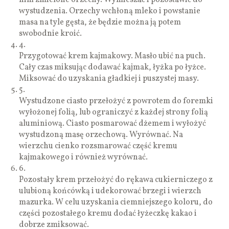
wystudzenia. Orzechy wchłoną mleko i powstanie
masa na tyle gęsta, że będzie można ją potem
swobodnie kroić.
4.
Przygotować krem kajmakowy. Masło ubić na puch.
Cały czas miksując dodawać kajmak, łyżka po łyżce.
Miksować do uzyskania gładkiej i puszystej masy.
5.
Wystudzone ciasto przełożyć z powrotem do foremki
wyłożonej folią, lub ograniczyć z każdej strony folią
aluminiową. Ciasto posmarować dżemem i wyłożyć
wystudzoną masę orzechową. Wyrównać. Na
wierzchu cienko rozsmarować część kremu
kajmakowego i również wyrównać.
6.
Pozostały krem przełożyć do rękawa cukierniczego z
ulubioną końcówką i udekorować brzegi i wierzch
mazurka. W celu uzyskania ciemniejszego koloru, do
części pozostałego kremu dodać łyżeczkę kakao i
dobrze zmiksować.