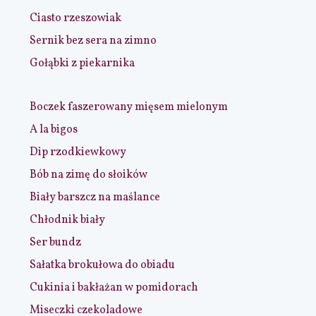
Ciasto rzeszowiak
Sernik bez sera na zimno
Gołąbki z piekarnika
Boczek faszerowany mięsem mielonym
A la bigos
Dip rzodkiewkowy
Bób na zimę do słoików
Biały barszcz na maślance
Chłodnik biały
Ser bundz
Sałatka brokułowa do obiadu
Cukinia i bakłażan w pomidorach
Miseczki czekoladowe