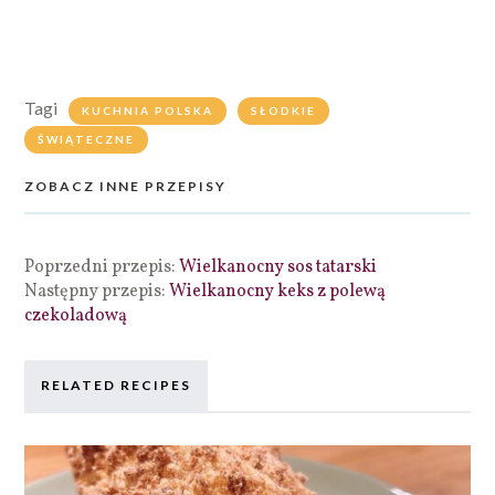
Tagi
KUCHNIA POLSKA
SŁODKIE
ŚWIĄTECZNE
ZOBACZ INNE PRZEPISY
Poprzedni przepis:
Wielkanocny sos tatarski
Następny przepis:
Wielkanocny keks z polewą
czekoladową
RELATED RECIPES