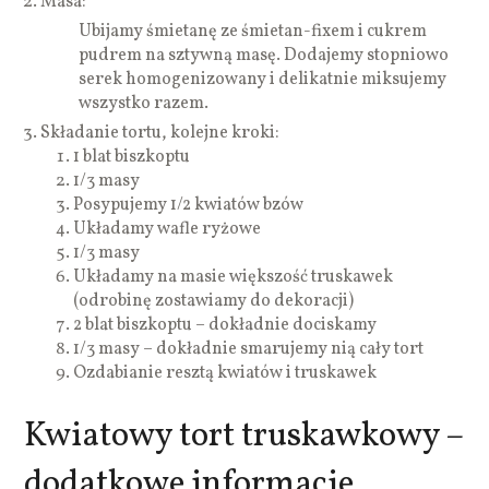
Masa:
Ubijamy śmietanę ze śmietan-fixem i cukrem
pudrem na sztywną masę. Dodajemy stopniowo
serek homogenizowany i delikatnie miksujemy
wszystko razem.
Składanie tortu, kolejne kroki:
1 blat biszkoptu
1/3 masy
Posypujemy 1/2 kwiatów bzów
Układamy wafle ryżowe
1/3 masy
Układamy na masie większość truskawek
(odrobinę zostawiamy do dekoracji)
2 blat biszkoptu – dokładnie dociskamy
1/3 masy – dokładnie smarujemy nią cały tort
Ozdabianie resztą kwiatów i truskawek
Kwiatowy tort truskawkowy –
dodatkowe informacje