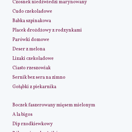
Czosnek niedźwiedzi marynowany
Cudo czekoladowe
Babka szpinakowa
Placek drożdżowy z rodzynkami
Parówki domowe
Deser z melona
Lizaki czekoladowe
Ciasto rzeszowiak
Sernik bez sera na zimno
Gołąbki z piekarnika
Boczek faszerowany mięsem mielonym
A la bigos
Dip rzodkiewkowy