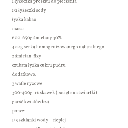
1 łyżeczka proszku do pieczenia
1/2 łyżeczki sody
łyżka kakao
masa:
600-650g śmietany 30%
400g serka homogenizowanego naturalnego
2 śmietan-fixy
czubata łyżka cukru pudru
dodatkowo:
3 wafle ryżowe
300-400g truskawek (pocięte na ćwiartki)
garść kwiatów bzu
poncz:
1/3 szklanki wody – ciepłej