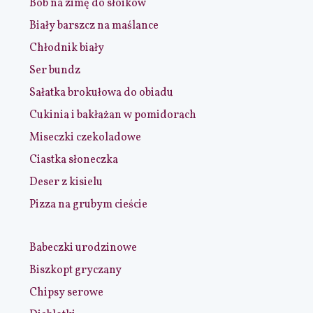
Bób na zimę do słoików
Biały barszcz na maślance
Chłodnik biały
Ser bundz
Sałatka brokułowa do obiadu
Cukinia i bakłażan w pomidorach
Miseczki czekoladowe
Ciastka słoneczka
Deser z kisielu
Pizza na grubym cieście
Babeczki urodzinowe
Biszkopt gryczany
Chipsy serowe