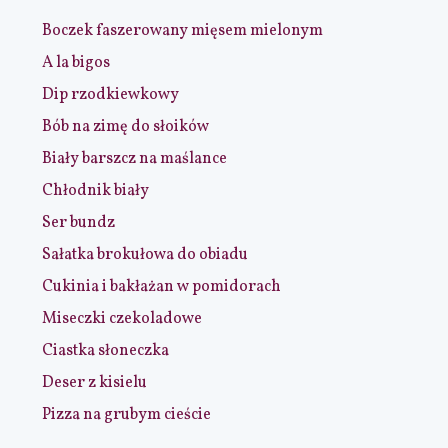
Boczek faszerowany mięsem mielonym
A la bigos
Dip rzodkiewkowy
Bób na zimę do słoików
Biały barszcz na maślance
Chłodnik biały
Ser bundz
Sałatka brokułowa do obiadu
Cukinia i bakłażan w pomidorach
Miseczki czekoladowe
Ciastka słoneczka
Deser z kisielu
Pizza na grubym cieście