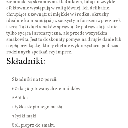
ziemniaki są skromnym składnikiem, tutaj niezwykle
efektownie występują w roli głównej. Ich delikatne,
chrupiące z zewnątrz i miękkie w środku, okruchy
idealnie komponują się z soczystym farszem z pieczarek
i sera. Taki duet smaków sprawia, że potrawa ta jest nie
tylko sycąca i aromatyczna, ale przede wszystkim
smakowita. Jest to doskonały pomysł na drugie danie lub
ciepłą przekąskę, który chętnie wykorzystacie podczas
rodzinnych spotkań czy imprez.
Składniki:
Składniki na 10 porcji:
60 dag ugotowanych ziemniaków
2 żółtka
1 łyżka stopionego masła
3 łyżki mąki
Sól, pieprz do smaku