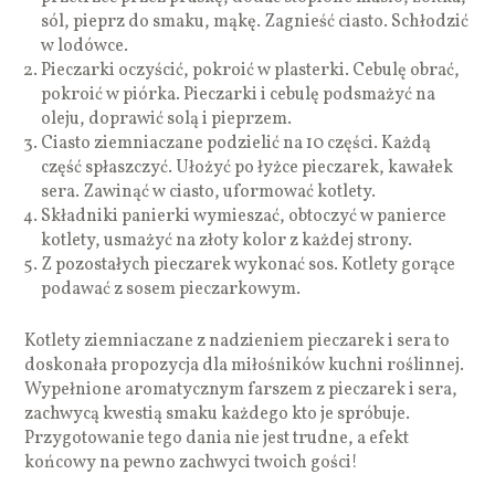
sól, pieprz do smaku, mąkę. Zagnieść ciasto. Schłodzić
w lodówce.
Pieczarki oczyścić, pokroić w plasterki. Cebulę obrać,
pokroić w piórka. Pieczarki i cebulę podsmażyć na
oleju, doprawić solą i pieprzem.
Ciasto ziemniaczane podzielić na 10 części. Każdą
część spłaszczyć. Ułożyć po łyżce pieczarek, kawałek
sera. Zawinąć w ciasto, uformować kotlety.
Składniki panierki wymieszać, obtoczyć w panierce
kotlety, usmażyć na złoty kolor z każdej strony.
Z pozostałych pieczarek wykonać sos. Kotlety gorące
podawać z sosem pieczarkowym.
Kotlety ziemniaczane z nadzieniem pieczarek i sera to
doskonała propozycja dla miłośników kuchni roślinnej.
Wypełnione aromatycznym farszem z pieczarek i sera,
zachwycą kwestią smaku każdego kto je spróbuje.
Przygotowanie tego dania nie jest trudne, a efekt
końcowy na pewno zachwyci twoich gości!