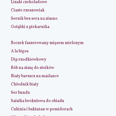
Lizaki czekoladowe
Ciasto rzeszowiak
Sernik bez sera na zimno
Gołąbki z piekarnika
Boczek faszerowany mięsem mielonym
A la bigos
Dip rzodkiewkowy
Bób na zimę do słoików
Biały barszcz na maślance
Chłodnik biały
Ser bundz
Sałatka brokułowa do obiadu
Cukinia i bakłażan w pomidorach