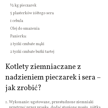
½ kg pieczarek
5 plasterków żółtego sera
1 cebula
Olej do smażenia
Panierka:
2 łyżki czubate mąki
2 łyżki czubate bułki tartej
Kotlety ziemniaczane z
nadzieniem pieczarek i sera –
jak zrobić?
Wykonanie: ugotowane, przestudzone ziemniaki
przetrzeć przez praskę, dodać stopione masło, żółtka,