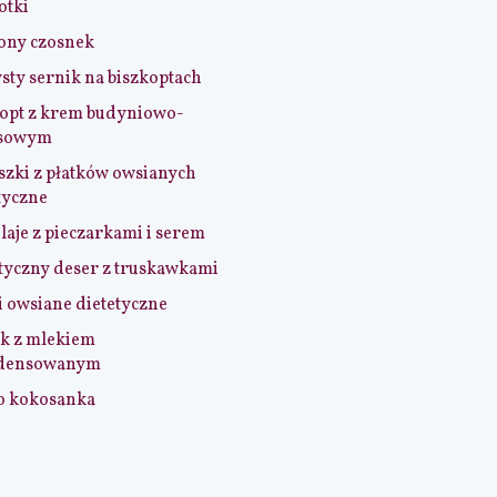
otki
ony czosnek
sty sernik na biszkoptach
opt z krem budyniowo-
sowym
szki z płatków owsianych
tyczne
aje z pieczarkami i serem
tyczny deser z truskawkami
i owsiane dietetyczne
k z mlekiem
densowanym
o kokosanka