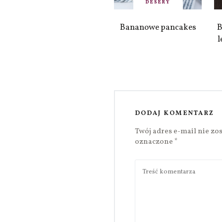
DESERY
Bananowe pancakes
B
l
DODAJ KOMENTARZ
Twój adres e-mail nie zo
oznaczone
*