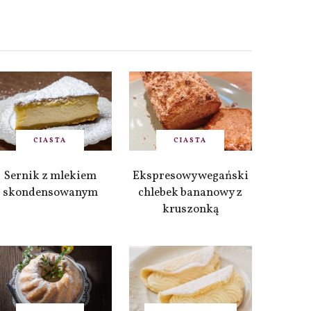
CIASTA
CIASTA
Sernik z mlekiem
Ekspresowy wegański
skondensowanym
chlebek bananowy z
kruszonką