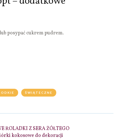
opt – dodatkowe
 lub posypać cukrem pudrem.
ŁODKIE
ŚWIĄTECZNE
 ROLADKI Z SERA ŻÓŁTEGO
órki kokosowe do dekoracji