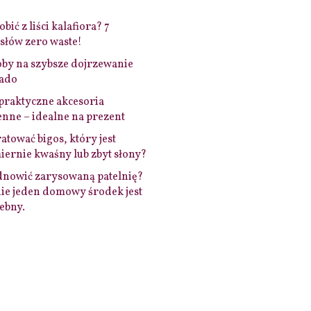
bić z liści kalafiora? 7
łów zero waste!
by na szybsze dojrzewanie
ado
praktyczne akcesoria
nne – idealne na prezent
ratować bigos, który jest
ernie kwaśny lub zbyt słony?
dnowić zarysowaną patelnię?
ie jeden domowy środek jest
ebny.