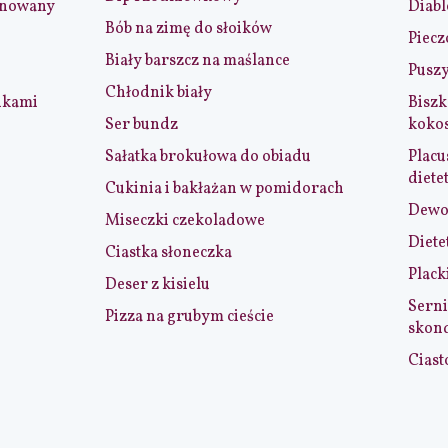
ynowany
Diabl
Bób na zimę do słoików
Piecz
Biały barszcz na maślance
Puszy
Chłodnik biały
nkami
Biszk
Ser bundz
koko
Sałatka brokułowa do obiadu
Placu
diete
Cukinia i bakłażan w pomidorach
Dewol
Miseczki czekoladowe
Diete
Ciastka słoneczka
Plack
Deser z kisielu
Serni
Pizza na grubym cieście
skon
Ciast