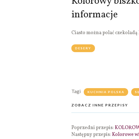
Kolorowy biszk
informacje
Ciasto można polać czekoladą
DESERY
Tagi
KUCHNIA POLSKA
S
ZOBACZ INNE PRZEPISY
Poprzedni przepis:
KOLOROWE
Następny przepis:
Kolorowe wi