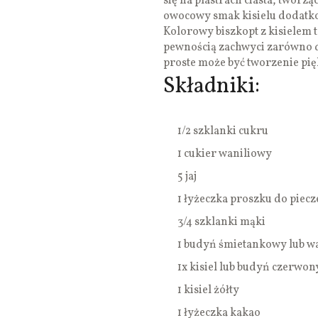
się na plastrach ciasta, tworz
owocowy smak kisielu dodatk
Kolorowy biszkopt z kisielem 
pewnością zachwyci zarówno do
proste może być tworzenie pi
Składniki:
1/2 szklanki cukru
1 cukier waniliowy
5 jaj
1 łyżeczka proszku do piecz
3/4 szklanki mąki
1 budyń śmietankowy lub w
1x kisiel lub budyń czerwon
1 kisiel żółty
1 łyżeczka kakao