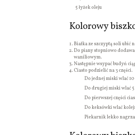
5 łyżek oleju
Kolorowy biszkop
Białka ze szczyptą soli ubić n
Do piany stopniowo dodawać
waniliowym.
Następnie wsypać budyń ciągl
Ciasto podzielić na 3 części.
Do jednej miski wlać 10 
Do drugiej miski wlać 5 
Do pierwszej części cia
Do keksówki wlać kolejn
Piekarnik lekko nagrzać