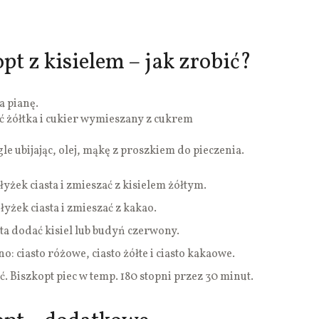
t z kisielem – jak zrobić?
a pianę.
 żółtka i cukier wymieszany z cukrem
e ubijając, olej, mąkę z proszkiem do pieczenia.
łyżek ciasta i zmieszać z kisielem żółtym.
łyżek ciasta i zmieszać z kakao.
sta dodać kisiel lub budyń czerwony.
o: ciasto różowe, ciasto żółte i ciasto kakaowe.
. Biszkopt piec w temp. 180 stopni przez 30 minut.