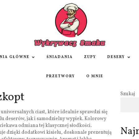
NIA GŁÓWNE
ŚNIADANIA
ZUPY
DESERY
PRZETWORY
O MNIE
zkopt
Szukaj
j uniwersalnych ciast, które idealnie sprawdzi się
lu deserów, jak i samodzielny wypiek. Kolorowy
i ciekawa odmiana tej klasycznej słodkości.
Naj
je dzięki dodatkowi kisielu, doskonale prezentują