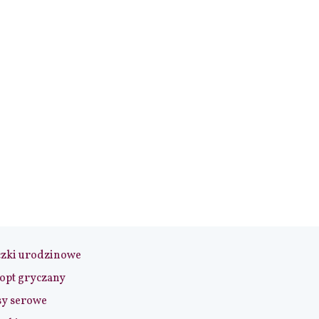
czki urodzinowe
opt gryczany
sy serowe