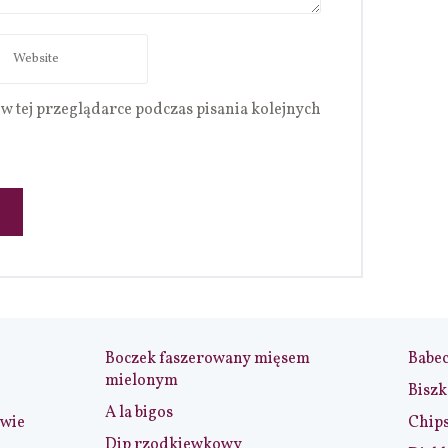
w tej przeglądarce podczas pisania kolejnych
Boczek faszerowany mięsem
Babe
mielonym
Biszk
A la bigos
iwie
Chip
Dip rzodkiewkowy