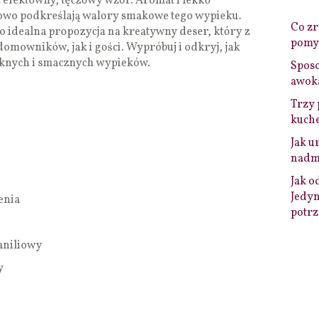
ąc efektowny, tęczowy wzór. Aromat i lekko
owo podkreślają walory smakowe tego wypieku.
Co zro
to idealna propozycja na kreatywny deser, który z
pomys
mowników, jak i gości. Wypróbuj i odkryj, jak
ęknych i smacznych wypieków.
Sposo
awok
Trzy 
kuche
Jak u
nadmi
Jak o
Jedyn
enia
potrz
aniliowy
y