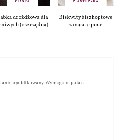
CIASTA
CIASTECZKA
abka drożdżowa dla
Biskwity biszkoptowe
eniwych (oszczędna)
z mascarpone
stanie opublikowany.
Wymagane pola są