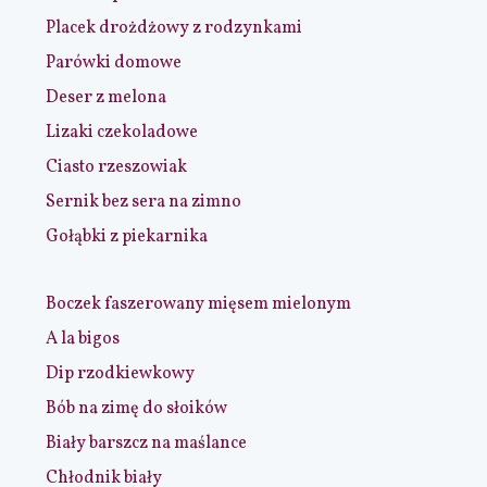
Placek drożdżowy z rodzynkami
Parówki domowe
Deser z melona
Lizaki czekoladowe
Ciasto rzeszowiak
Sernik bez sera na zimno
Gołąbki z piekarnika
Boczek faszerowany mięsem mielonym
A la bigos
Dip rzodkiewkowy
Bób na zimę do słoików
Biały barszcz na maślance
Chłodnik biały