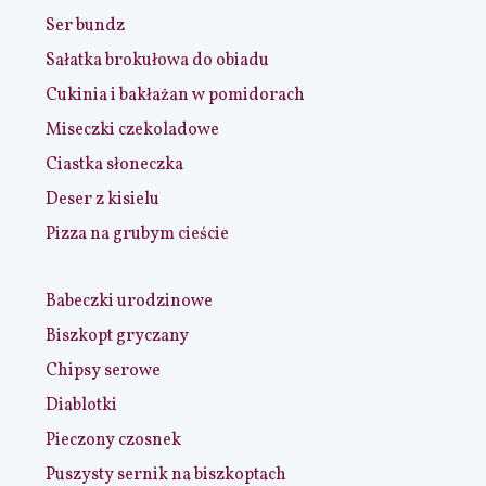
Ser bundz
Sałatka brokułowa do obiadu
Cukinia i bakłażan w pomidorach
Miseczki czekoladowe
Ciastka słoneczka
Deser z kisielu
Pizza na grubym cieście
Babeczki urodzinowe
Biszkopt gryczany
Chipsy serowe
Diablotki
Pieczony czosnek
Puszysty sernik na biszkoptach