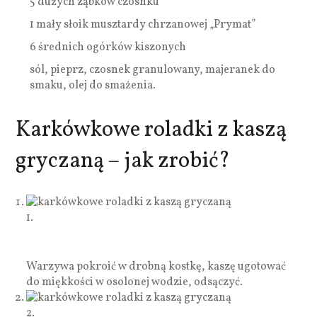
5 dużych ząbków czosnku
1 mały słoik musztardy chrzanowej „Prymat”
6 średnich ogórków kiszonych
sól, pieprz, czosnek granulowany, majeranek do
smaku, olej do smażenia.
Karkówkowe roladki z kaszą
gryczaną – jak zrobić?
1.
Warzywa pokroić w drobną kostkę, kaszę ugotować
do miękkości w osolonej wodzie, odsączyć.
2.