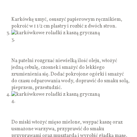
Karkówkę umyć, osuszyć papierowym ręcznikiem,
pokroić w 1 1/2 cm plastry i rozbić z dwóch stron.
3.
Na patelni rozgrzać niewielką ilość oleju, włożyć
jedną cebulę, czosnek i smażyć do lekkiego
zrumienienia się. Dodać pokrojone ogórki i smażyć
do czasu odparowania wody, doprawić do smaku solą,
pieprzem, przestudzić.
4.
Do miski włożyć mięso mielone, wsypać kaszę oraz
usmażone warzywa, przyprawić do smaku
przyprawami oraz musztardą i wyrobić gładką masę.