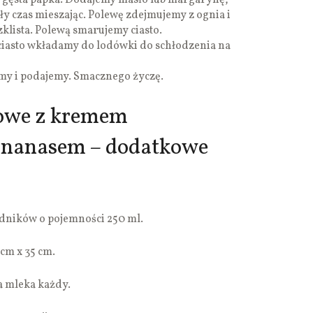
a gęsta papka. Dodajemy masło lub margarynę,
y czas mieszając. Polewę zdejmujemy z ognia i
zklista. Polewą smarujemy ciasto.
iasto wkładamy do lodówki do schłodzenia na
imy i podajemy. Smacznego życzę.
towe z kremem
ananasem – dodatkowe
dników o pojemności 250 ml.
cm x 35 cm.
ra mleka każdy.