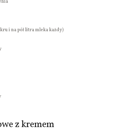
enia
kru i na pół litra mleka każdy)
y
y
towe z kremem