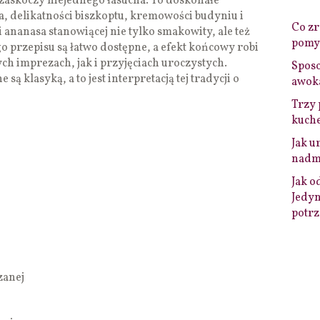
zaskoczy niejednego łasucha. To doskonałe
, delikatności biszkoptu, kremowości budyniu i
Co zro
 ananasa stanowiącej nie tylko smakowity, ale też
pomys
o przepisu są łatwo dostępne, a efekt końcowy robi
 imprezach, jak i przyjęciach uroczystych.
Sposo
są klasyką, a to jest interpretacją tej tradycji o
awok
Trzy 
kuche
Jak u
nadmi
Jak o
Jedyn
potrz
zanej