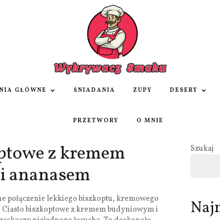
NIA GŁÓWNE
ŚNIADANIA
ZUPY
DESERY
PRZETWORY
O MNIE
optowe z kremem
Szukaj
i ananasem
alne połączenie lekkiego biszkoptu, kremowego
Naj
? Ciasto biszkoptowe z kremem budyniowym i