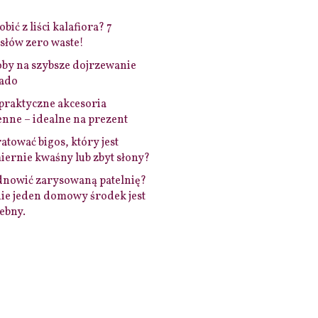
bić z liści kalafiora? 7
łów zero waste!
by na szybsze dojrzewanie
ado
praktyczne akcesoria
nne – idealne na prezent
ratować bigos, który jest
ernie kwaśny lub zbyt słony?
dnowić zarysowaną patelnię?
ie jeden domowy środek jest
ebny.