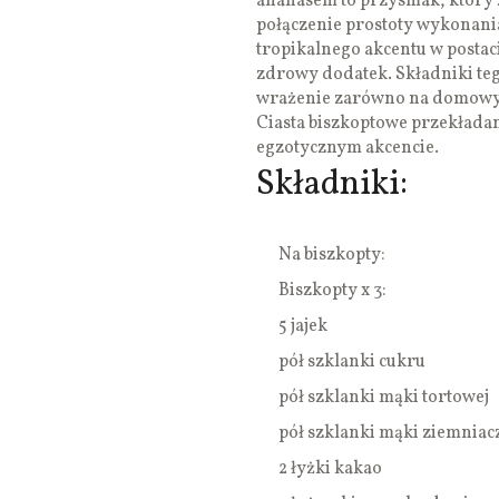
ananasem to przysmak, który 
połączenie prostoty wykonania
tropikalnego akcentu w postaci
zdrowy dodatek. Składniki teg
wrażenie zarówno na domowych
Ciasta biszkoptowe przekładane 
egzotycznym akcencie.
Składniki:
Na biszkopty:
Biszkopty x 3:
5 jajek
pół szklanki cukru
pół szklanki mąki tortowej
pół szklanki mąki ziemniac
2 łyżki kakao