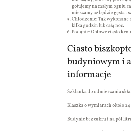
mieszamy, tak żeby powstał
gotujemy na małym ogniu cał
mieszamy aż będzie gęsta i s
Chłodzenie: Tak wykonane c
kilka godzin lub całą noc.
Podanie: Gotowe ciasto kro
Ciasto biszkop
budyniowym i 
informacje
Szklanka do odmierzania skła
Blaszka o wymiarach około 24 
Budynie bez cukru i na pół lit