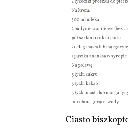
2 łyżeczki proszku do piecz
Na krem:
500 ml mleka
2 budynie waniliowe (bez cu
pół szklanki cukru pudru
20 dag masła lub margaryn
1 puszka ananasa w syropie
Na polewę:
3 łyżki cukru
3 łyżki kakao
3 łyżki masła lub margaryn
odrobina gorącej wody
Ciasto biszkop