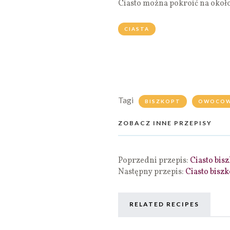
Ciasto można pokroić na około
CIASTA
Tagi
BISZKOPT
OWOCO
ZOBACZ INNE PRZEPISY
Poprzedni przepis:
Ciasto bi
Następny przepis:
Ciasto bisz
RELATED RECIPES