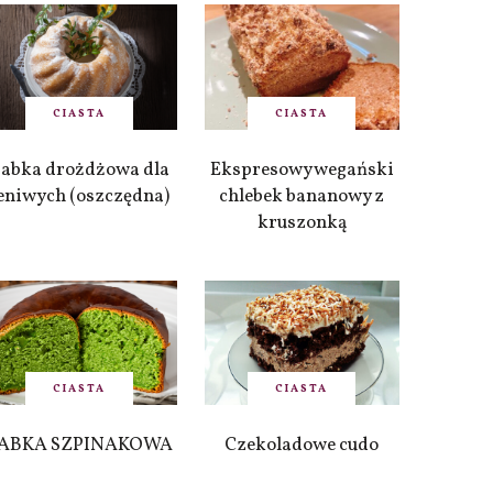
CIASTA
CIASTA
abka drożdżowa dla
Ekspresowy wegański
eniwych (oszczędna)
chlebek bananowy z
kruszonką
CIASTA
CIASTA
ABKA SZPINAKOWA
Czekoladowe cudo