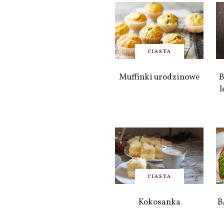
CIASTA
Muffinki urodzinowe
B
l
CIASTA
Kokosanka
B