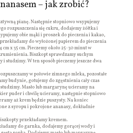
nanasem – jak zrobić?
 sztywną pianę. Następnie stopniowo wsypujemy
ego rozpuszczenia się cukru, dodajemy żółtka i
ypujemy obie mąki i proszek do pieczenia i kakao,
o przekładamy do wyłożonej papierem do pieczenia
4 cm x 35 cm. Pieczemy około 25-30 minut w
 zrumienienia. Biszkopt sprawdzamy suchym
ny i studzimy. W ten sposób pieczemy jeszcze dwa
ozpuszczamy w połowie zimnego mleka, pozostałe
my budynie, gotujemy do zgęstnienia cały czas
 studzimy. Masło lub margarynę ucieramy na
ier puder i chwilę ucieramy, następnie stopniowo
eramy aż krem będzie puszysty. Na koniec
ne z syropu i pokrojone ananasy, dokładnie
biszkopty przekładamy kremem.
ekładamy do garnka, dodajemy gorącej wody i