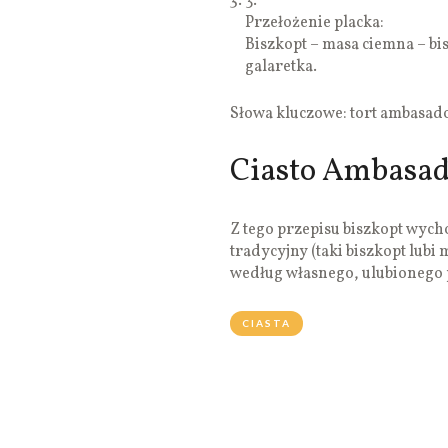
3.
Przełożenie placka:
Biszkopt – masa ciemna – bi
galaretka.
Słowa kluczowe: tort ambasado
Ciasto Ambasad
Z tego przepisu biszkopt wycho
tradycyjny (taki biszkopt lubi
według własnego, ulubionego 
CIASTA