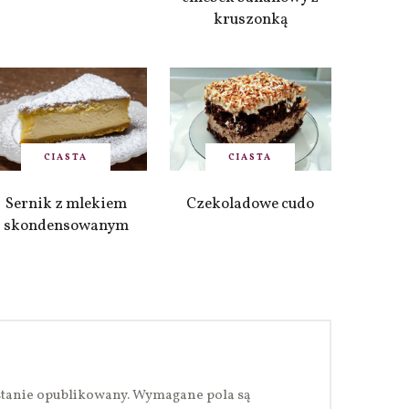
kruszonką
CIASTA
CIASTA
Sernik z mlekiem
Czekoladowe cudo
skondensowanym
stanie opublikowany.
Wymagane pola są