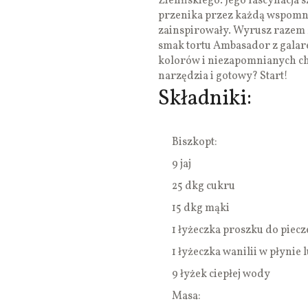
Zielińskiego. Jego fascynacj
przenika przez każdą wspomnia
zainspirowały. Wyrusz razem 
smak tortu Ambasador z galare
kolorów i niezapomnianych chw
narzędzia i gotowy? Start!
Składniki:
Biszkopt:
9 jaj
25 dkg cukru
15 dkg mąki
1 łyżeczka proszku do piecz
1 łyżeczka wanilii w płynie
9 łyżek ciepłej wody
Masa: