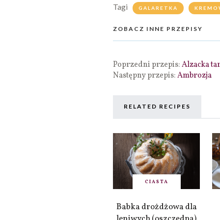
Tagi
GALARETKA
KREMO
ZOBACZ INNE PRZEPISY
Poprzedni przepis:
Alzacka tar
Następny przepis:
Ambrozja
RELATED RECIPES
CIASTA
Babka drożdżowa dla
leniwych (oszczędna)