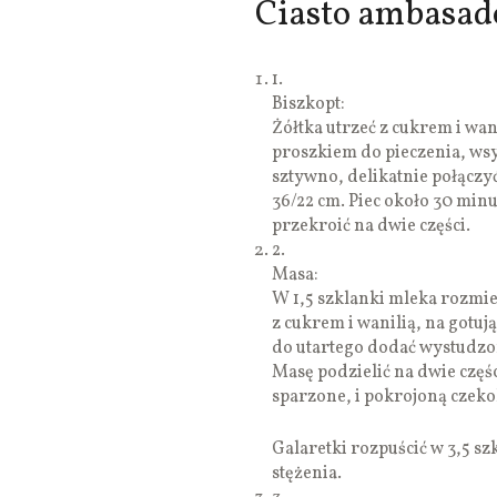
Ciasto ambasado
1.
Biszkopt:
Żółtka utrzeć z cukrem i wa
proszkiem do pieczenia, wsy
sztywno, delikatnie połączy
36/22 cm. Piec około 30 minu
przekroić na dwie części.
2.
Masa:
W 1,5 szklanki mleka rozmie
z cukrem i wanilią, na gotuj
do utartego dodać wystudzon
Masę podzielić na dwie częś
sparzone, i pokrojoną czeko
Galaretki rozpuścić w 3,5 s
stężenia.