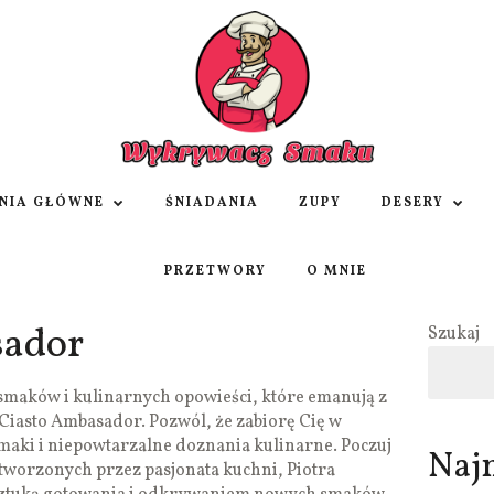
NIA GŁÓWNE
ŚNIADANIA
ZUPY
DESERY
PRZETWORY
O MNIE
sador
Szukaj
smaków i kulinarnych opowieści, które emanują z
Ciasto Ambasador. Pozwól, że zabiorę Cię w
aki i niepowtarzalne doznania kulinarne. Poczuj
Naj
tworzonych przez pasjonata kuchni, Piotra