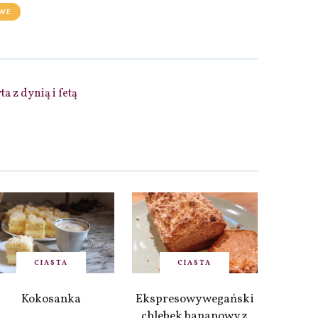
WE
ta z dynią i fetą
CIASTA
CIASTA
Kokosanka
Ekspresowy wegański
chlebek bananowy z