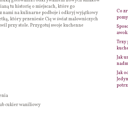
a sztuką gotowania i odkrywaniem nowych smaków
ną tu historię o miejscach, które go
Co zro
z nami na kulinarne podboje i odkryj wyjątkowy
pomys
tką, który przeniesie Cię w świat malowniczych
il przy stole. Przygotuj swoje kuchenne
Sposo
awok
Trzy 
kuche
Jak u
nadmi
Jak o
Jedyn
potrz
enia
 lub cukier waniliowy