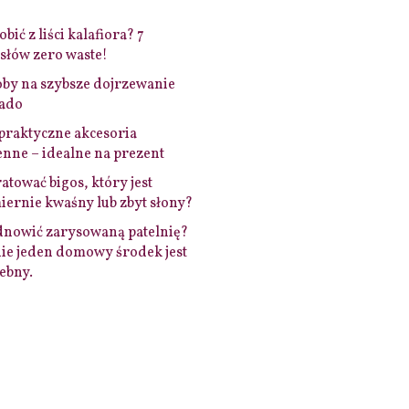
bić z liści kalafiora? 7
łów zero waste!
by na szybsze dojrzewanie
ado
praktyczne akcesoria
nne – idealne na prezent
ratować bigos, który jest
ernie kwaśny lub zbyt słony?
dnowić zarysowaną patelnię?
ie jeden domowy środek jest
ebny.