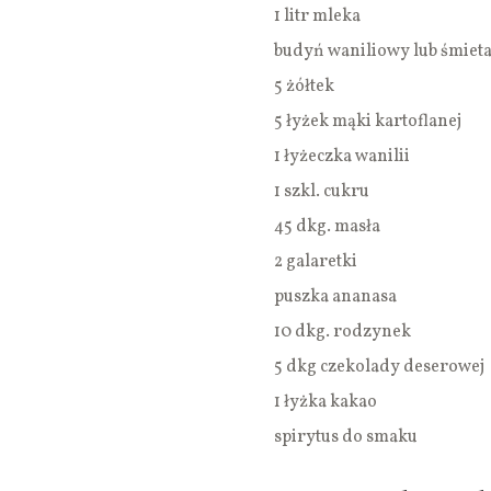
1 litr mleka
budyń waniliowy lub śmie
5 żółtek
5 łyżek mąki kartoflanej
1 łyżeczka wanilii
1 szkl. cukru
45 dkg. masła
2 galaretki
puszka ananasa
10 dkg. rodzynek
5 dkg czekolady deserowej
1 łyżka kakao
spirytus do smaku