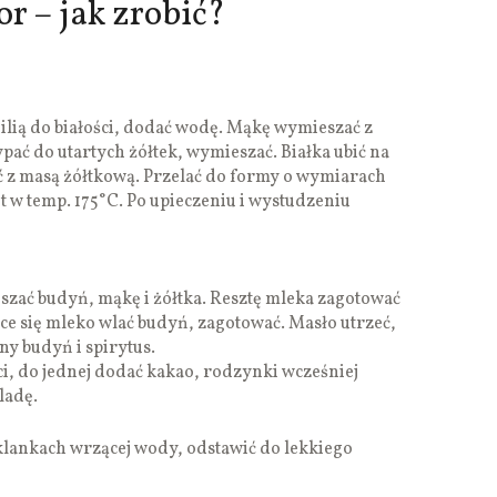
r – jak zrobić?
nilią do białości, dodać wodę. Mąkę wymieszać z
pać do utartych żółtek, wymieszać. Białka ubić na
ć z masą żółtkową. Przelać do formy o wymiarach
t w temp. 175°C. Po upieczeniu i wystudzeniu
szać budyń, mąkę i żółtka. Resztę mleka zagotować
ące się mleko wlać budyń, zagotować. Masło utrzeć,
y budyń i spirytus.
ci, do jednej dodać kakao, rodzynki wcześniej
ladę.
zklankach wrzącej wody, odstawić do lekkiego