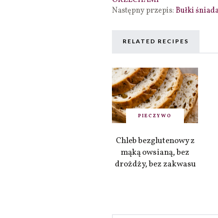
ORZECHAMI
Następny przepis:
Bułki śniad
RELATED RECIPES
PIECZYWO
Chleb bezglutenowy z
mąką owsianą, bez
drożdży, bez zakwasu