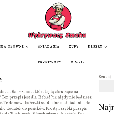
NIA GŁÓWNE
ŚNIADANIA
ZUPY
DESERY
PRZETWORY
O MNIE
e
Szukaj
alne bułki pszenne, które będą chrupiące na
Ten przepis jest dla Ciebie! Już nigdy nie będziesz
e. Te domowe bułeczki są idealne na śniadanie, do
Naj
ko dodatek do posiłków. Prosty i szybki przepis