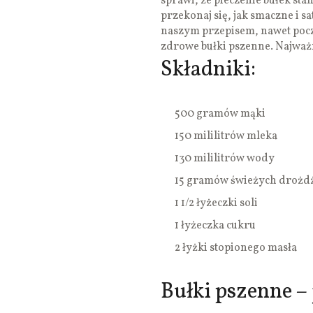
sprawi, że pieczenie bułek stan
przekonaj się, jak smaczne i 
naszym przepisem, nawet poc
zdrowe bułki pszenne. Najważn
Składniki:
500 gramów mąki
150 mililitrów mleka
130 mililitrów wody
15 gramów świeżych drożd
1 1/2 łyżeczki soli
1 łyżeczka cukru
2 łyżki stopionego masła
Bułki pszenne – 