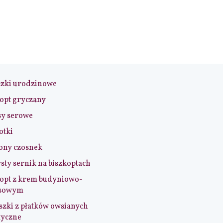
czki urodzinowe
opt gryczany
sy serowe
otki
ony czosnek
sty sernik na biszkoptach
opt z krem budyniowo-
sowym
szki z płatków owsianych
tyczne