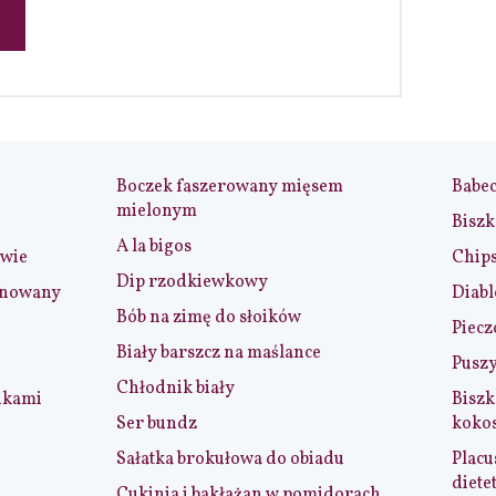
Boczek faszerowany mięsem
Babe
mielonym
Biszk
A la bigos
iwie
Chip
Dip rzodkiewkowy
ynowany
Diabl
Bób na zimę do słoików
Piecz
Biały barszcz na maślance
Puszy
Chłodnik biały
nkami
Biszk
Ser bundz
koko
Sałatka brokułowa do obiadu
Placu
diete
Cukinia i bakłażan w pomidorach