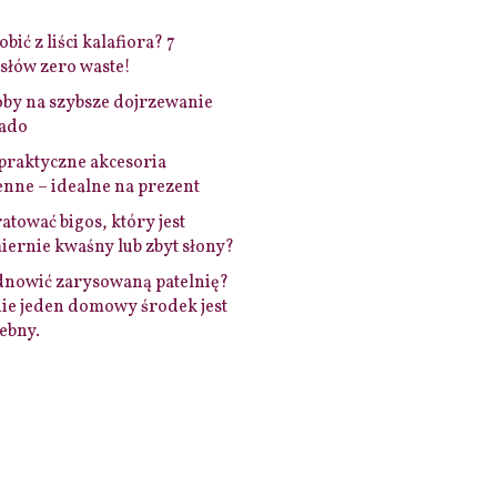
bić z liści kalafiora? 7
łów zero waste!
by na szybsze dojrzewanie
ado
praktyczne akcesoria
nne – idealne na prezent
ratować bigos, który jest
ernie kwaśny lub zbyt słony?
dnowić zarysowaną patelnię?
ie jeden domowy środek jest
ebny.