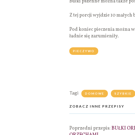
Bułki pszenne można także po
Z tej porcji wyjdzie 10 małych 
Pod koniec pieczenia można wł
ładnie się zarumieniły.
PIECZYWO
Tagi
DOMOWE
SZYBKIE
ZOBACZ INNE PRZEPISY
Poprzedni przepis:
BUŁKI OR