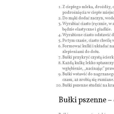
Z ciepłego mleka, drożdży, c
podrośnięcia w ciepłe miejsc
Do mąki dodać zaczyn, wodę,
Wyrabiać ciasto (ręcznie, w a
będzie elastyczne i gładkie.
Wyrabione ciasto odstawić d
Po tym czasie, ciasto chwilę 
Formować kulki i układać na
zlepieniami do dołu.
Bułki przykryć czystą ścierk
Każdą kulkę lekko spłaszczyć
wgłębienie, „nacinając” pra
Bułki wstawić do nagrzanego
czasu, aż zrobią się rumiane
Bułki pszenne studzić na kra
Bułki pszenne –