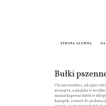
STRONA GŁÓWNA
DA
Bułki pszenn
Chcesz wiedzieć, jak upiec ide
zewnątrz, a miękkie w środku? 
musiał kupować bułek w sklepi
kanapek, a nawet do podania ja