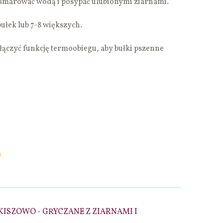
smarować wodą i posypać ulubionymi ziarnami.
bułek lub 7-8 większych.
ączyć funkcję termoobiegu, aby bułki pszenne
KISZOWO - GRYCZANE Z ZIARNAMI I