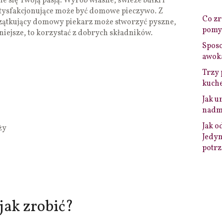
ie się Twoją pasją. Wyrób własne, świeże bułki i
satysfakcjonujące może być domowe pieczywo. Z
Co zro
zątkujący domowy piekarz może stworzyć pyszne,
pomys
iejsze, to korzystać z dobrych składników.
Sposo
awok
Trzy 
kuche
Jak u
nadmi
Jak o
ży
Jedyn
potrz
jak zrobić?