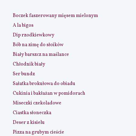
Boczek faszerowany mięsem mielonym
A la bigos
Dip rzodkiewkowy
Bób na zimę do słoików
Biały barszcz na maślance
Chłodnik biały
Ser bundz
Sałatka brokułowa do obiadu
Cukinia i bakłażan w pomidorach
Miseczki czekoladowe
Ciastka słoneczka
Deser z kisielu
Pizza na grubym cieście