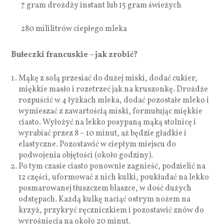
7 gram drożdży instant lub 15 gram świeżych
280 mililitrów ciepłego mleka
Bułeczki francuskie – jak zrobić?
Mąkę z solą przesiać do dużej miski, dodać cukier,
miękkie masło i rozetrzeć jak na kruszonkę. Drożdże
rozpuścić w 4 łyżkach mleka, dodać pozostałe mleko i
wymieszać z zawartością miski, formułując miękkie
ciasto. Wyłożyć na lekko posypaną mąką stolnicę i
wyrabiać przez 8 – 10 minut, aż będzie gładkie i
elastyczne. Pozostawić w ciepłym miejscu do
podwojenia objętości (około godziny).
Po tym czasie ciasto ponownie zagnieść, podzielić na
12 części, uformować z nich kulki, poukładać na lekko
posmarowanej tłuszczem blaszce, w dość dużych
odstępach. Każdą kulkę naciąć ostrym nożem na
krzyż, przykryć ręczniczkiem i pozostawić znów do
wyrośnięcia na około 20 minut.