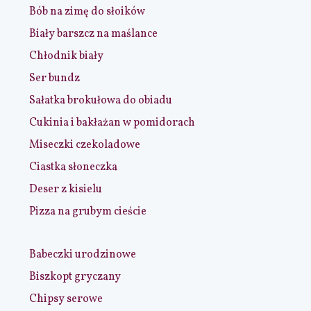
Bób na zimę do słoików
Biały barszcz na maślance
Chłodnik biały
Ser bundz
Sałatka brokułowa do obiadu
Cukinia i bakłażan w pomidorach
Miseczki czekoladowe
Ciastka słoneczka
Deser z kisielu
Pizza na grubym cieście
Babeczki urodzinowe
Biszkopt gryczany
Chipsy serowe