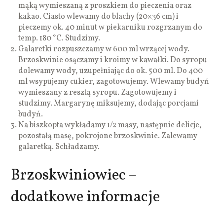
mąką wymieszaną z proszkiem do pieczenia oraz
kakao. Ciasto wlewamy do blachy (20×36 cm) i
pieczemy ok. 40 minut w piekarniku rozgrzanym do
temp. 180 °C. Studzimy.
Galaretki rozpuszczamy w 600 ml wrzącej wody.
Brzoskwinie osączamy i kroimy w kawałki. Do syropu
dolewamy wody, uzupełniając do ok. 500 ml. Do 400
ml wsypujemy cukier, zagotowujemy. Wlewamy budyń
wymieszany z resztą syropu. Zagotowujemy i
studzimy. Margarynę miksujemy, dodając porcjami
budyń.
Na biszkopta wykładamy 1/2 masy, następnie delicje,
pozostałą masę, pokrojone brzoskwinie. Zalewamy
galaretką. Schładzamy.
Brzoskwiniowiec –
dodatkowe informacje