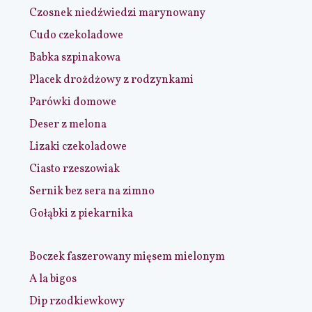
Czosnek niedźwiedzi marynowany
Cudo czekoladowe
Babka szpinakowa
Placek drożdżowy z rodzynkami
Parówki domowe
Deser z melona
Lizaki czekoladowe
Ciasto rzeszowiak
Sernik bez sera na zimno
Gołąbki z piekarnika
Boczek faszerowany mięsem mielonym
A la bigos
Dip rzodkiewkowy