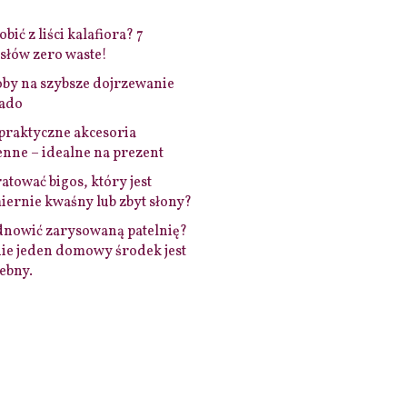
bić z liści kalafiora? 7
łów zero waste!
by na szybsze dojrzewanie
ado
praktyczne akcesoria
nne – idealne na prezent
ratować bigos, który jest
ernie kwaśny lub zbyt słony?
dnowić zarysowaną patelnię?
ie jeden domowy środek jest
ebny.