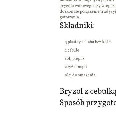
miłośników mięsnych potraw. 
bryzolu wołowego czy wieprz
doskonałe połączenie tradycy
gotowania.
Składniki:
3 plastry schabu bez kości
2 cebule
sól, pieprz
2 łyżki mąki
olej do smażenia
Bryzol z cebulką
Sposób przygot