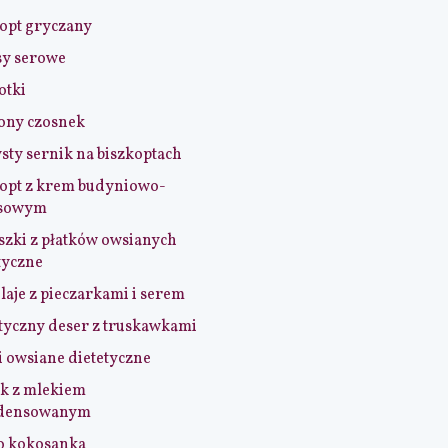
opt gryczany
sy serowe
otki
ony czosnek
sty sernik na biszkoptach
opt z krem budyniowo-
sowym
szki z płatków owsianych
tyczne
aje z pieczarkami i serem
tyczny deser z truskawkami
i owsiane dietetyczne
k z mlekiem
densowanym
o kokosanka