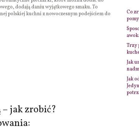
Aromatyczne pieczarki, które można dodać do
owego, dodają daniu wyjątkowego smaku. To
Co zro
jnej polskiej kuchni z nowoczesnym podejściem do
pomys
Sposo
awok
Trzy 
kuche
Jak u
nadmi
Jak o
Jedyn
potrz
 – jak zrobić?
owania: