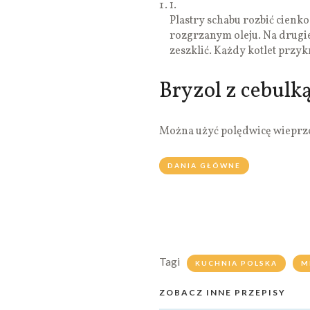
1.
Plastry schabu rozbić cienk
rozgrzanym oleju. Na drugiej
zeszklić. Każdy kotlet przyk
Bryzol z cebulk
Można użyć polędwicę wieprz
DANIA GŁÓWNE
Tagi
KUCHNIA POLSKA
M
ZOBACZ INNE PRZEPISY