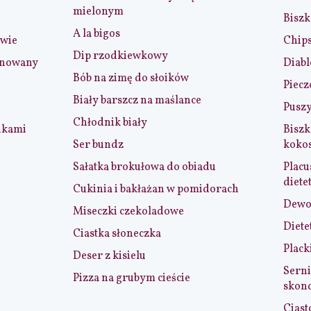
mielonym
Biszk
A la bigos
iwie
Chip
Dip rzodkiewkowy
ynowany
Diabl
Bób na zimę do słoików
Piecz
Biały barszcz na maślance
Puszy
Chłodnik biały
nkami
Biszk
Ser bundz
koko
Sałatka brokułowa do obiadu
Placu
diete
Cukinia i bakłażan w pomidorach
Dewol
Miseczki czekoladowe
Diete
Ciastka słoneczka
Plack
Deser z kisielu
Serni
Pizza na grubym cieście
skon
Ciast