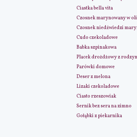
Ciastka bella vita
Czosnek marynowany w ol
Czosnek niedźwiedzi mar
Cudo czekoladowe
Babka szpinakowa
Placek drożdżowy z rodzy
Parówki domowe
Deser z melona
Lizaki czekoladowe
Ciasto rzeszowiak
Sernik bez sera na zimno
Gołąbki z piekarnika