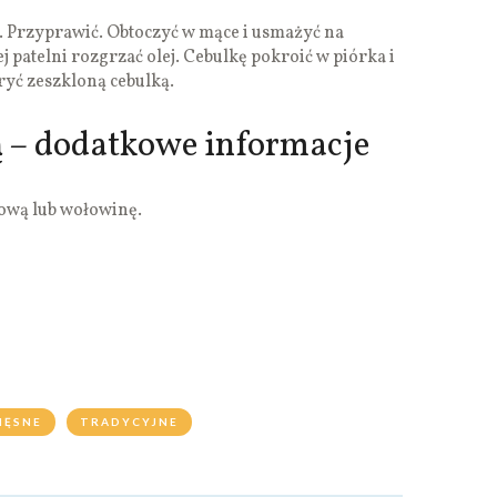
o. Przyprawić. Obtoczyć w mące i usmażyć na
 patelni rozgrzać olej. Cebulkę pokroić w piórka i
ryć zeszkloną cebulką.
ą – dodatkowe informacje
ową lub wołowinę.
IĘSNE
TRADYCYJNE