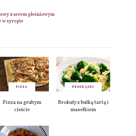
łowy z serem pleśniowym
 w syropie
PIZZA
PRZEKĄSKI
Pizza na grubym
Brokuły z bułką tartą i
cieście
masełkiem