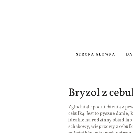
STRONA GŁÓWNA
DA
Bryzol z cebu
Zgłodniałe podniebienia z pew
cebulką. Jest to pyszne danie,
idealne na rodzinny obiad lub 
schabowy, wieprzowy z cebulką