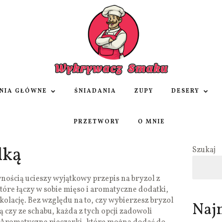
NIA GŁÓWNE
ŚNIADANIA
ZUPY
DESERY
PRZETWORY
O MNIE
lką
Szukaj
nością ucieszy wyjątkowy przepis na bryzol z
 które łączy w sobie mięso i aromatyczne dodatki,
kolację. Bez względu na to, czy wybierzesz bryzol
Naj
 czy ze schabu, każda z tych opcji zadowoli