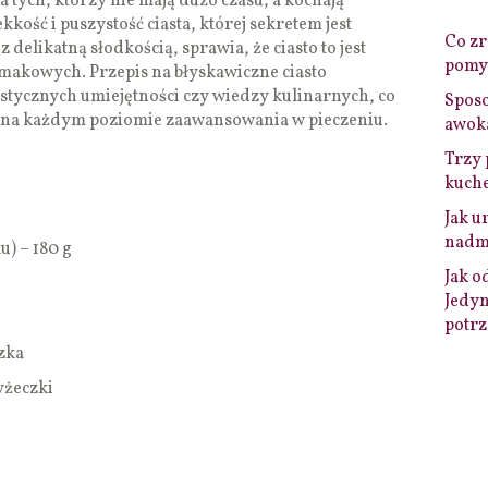
la tych, którzy nie mają dużo czasu, a kochają
ość i puszystość ciasta, której sekretem jest
Co zro
 delikatną słodkością, sprawia, że ciasto to jest
pomys
makowych. Przepis na błyskawiczne ciasto
stycznych umiejętności czy wiedzy kulinarnych, co
Sposo
b na każdym poziomie zaawansowania w pieczeniu.
awok
Trzy 
kuche
Jak u
nadmi
u) – 180 g
Jak o
Jedyn
potrz
zka
yżeczki