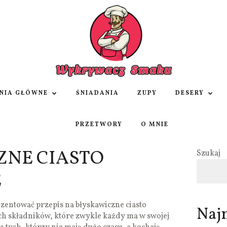
NIA GŁÓWNE
ŚNIADANIA
ZUPY
DESERY
PRZETWORY
O MNIE
ZNE CIASTO
Szukaj
E
entować przepis na błyskawiczne ciasto
Naj
ch składników, które zwykle każdy ma w swojej