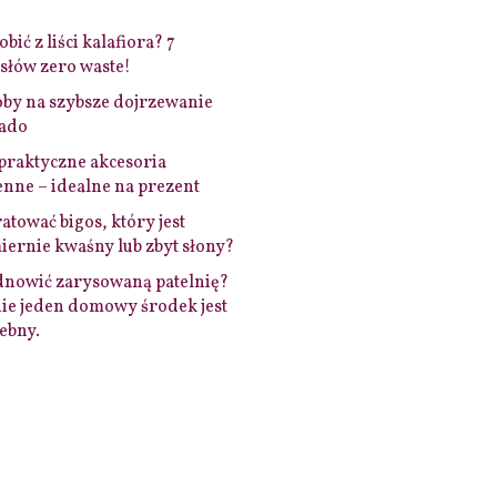
bić z liści kalafiora? 7
łów zero waste!
by na szybsze dojrzewanie
ado
praktyczne akcesoria
nne – idealne na prezent
ratować bigos, który jest
ernie kwaśny lub zbyt słony?
dnowić zarysowaną patelnię?
ie jeden domowy środek jest
ebny.