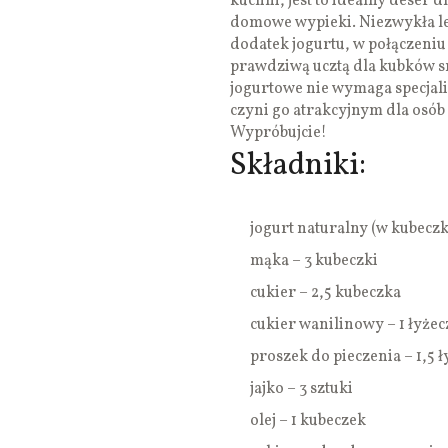
kuchni, jest to idealny deser d
domowe wypieki. Niezwykła lekk
dodatek jogurtu, w połączeniu z
prawdziwą ucztą dla kubków s
jogurtowe nie wymaga specjali
czyni go atrakcyjnym dla osó
Wypróbujcie!
Składniki:
jogurt naturalny (w kubeczk
mąka – 3 kubeczki
cukier – 2,5 kubeczka
cukier wanilinowy – 1 łyżec
proszek do pieczenia – 1,5 ł
jajko – 3 sztuki
olej – 1 kubeczek