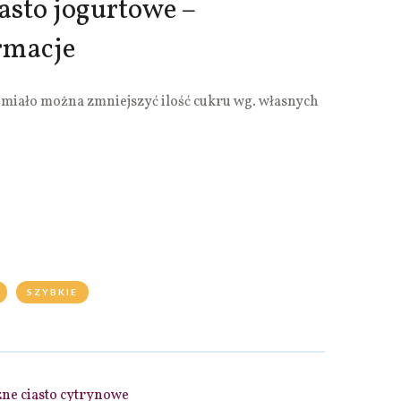
asto jogurtowe –
rmacje
śmiało można zmniejszyć ilość cukru wg. własnych
SZYBKIE
ne ciasto cytrynowe