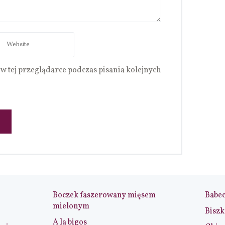
w tej przeglądarce podczas pisania kolejnych
Boczek faszerowany mięsem
Babe
mielonym
Biszk
A la bigos