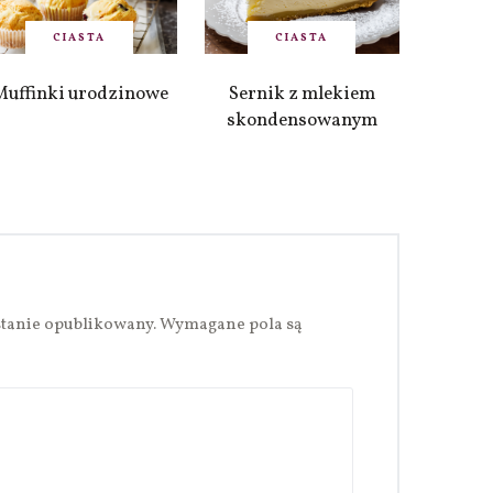
CIASTA
CIASTA
Muffinki urodzinowe
Sernik z mlekiem
skondensowanym
stanie opublikowany.
Wymagane pola są