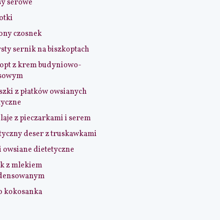
sy serowe
otki
ony czosnek
sty sernik na biszkoptach
opt z krem budyniowo-
sowym
szki z płatków owsianych
tyczne
aje z pieczarkami i serem
tyczny deser z truskawkami
i owsiane dietetyczne
k z mlekiem
densowanym
o kokosanka