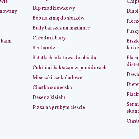
iwie
Chip
Dip rzodkiewkowy
ynowany
Diabl
Bób na zimę do słoików
Piecz
Biały barszcz na maślance
Puszy
Chłodnik biały
nkami
Biszk
Ser bundz
koko
Sałatka brokułowa do obiadu
Placu
diete
Cukinia i bakłażan w pomidorach
Dewol
Miseczki czekoladowe
Diete
Ciastka słoneczka
Plack
Deser z kisielu
Serni
Pizza na grubym cieście
skon
Ciast