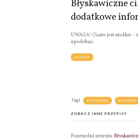
Błyskawiczne ci
dodatkowe info
UWAGA! Ciasto jest słodkie – 
upodobań.
CIASTA
Tagi
PIECZONE
SŁODKIE
ZOBACZ INNE PRZEPISY
Poprzedni przepis:
Błyskawicz