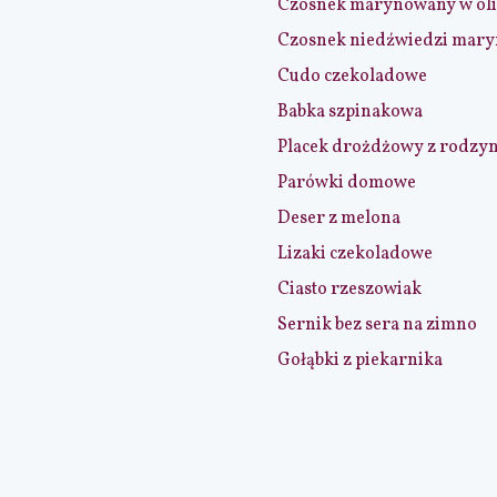
Czosnek marynowany w ol
Czosnek niedźwiedzi mar
Cudo czekoladowe
Babka szpinakowa
Placek drożdżowy z rodzy
Parówki domowe
Deser z melona
Lizaki czekoladowe
Ciasto rzeszowiak
Sernik bez sera na zimno
Gołąbki z piekarnika