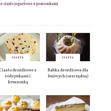
e ciasto jogurtowe z poziomkami
CIASTA
CIASTA
Ciasto drożdżowe z
Babka drożdżowa dla
rodzynkami i
leniwych (oszczędna)
kruszonką