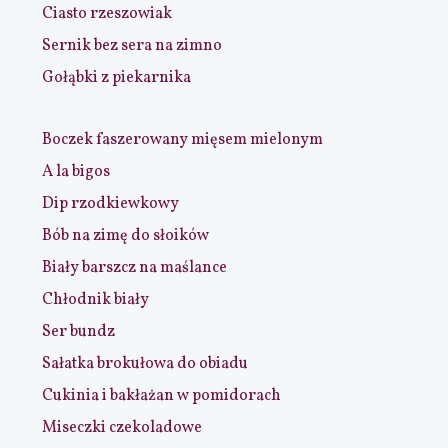
Ciasto rzeszowiak
Sernik bez sera na zimno
Gołąbki z piekarnika
Boczek faszerowany mięsem mielonym
A la bigos
Dip rzodkiewkowy
Bób na zimę do słoików
Biały barszcz na maślance
Chłodnik biały
Ser bundz
Sałatka brokułowa do obiadu
Cukinia i bakłażan w pomidorach
Miseczki czekoladowe