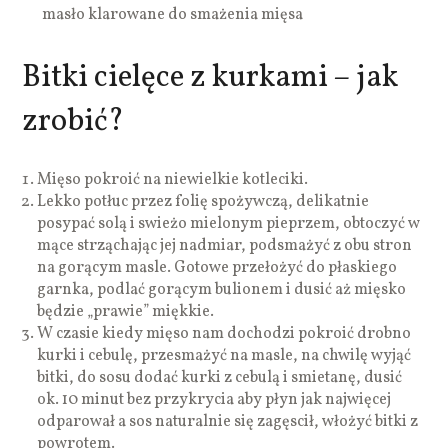
masło klarowane do smażenia mięsa
Bitki cielęce z kurkami – jak
zrobić?
Mięso pokroić na niewielkie kotleciki.
Lekko potłuc przez folię spożywczą, delikatnie
posypać solą i swieżo mielonym pieprzem, obtoczyć w
mące strząchając jej nadmiar, podsmażyć z obu stron
na gorącym masle. Gotowe przełożyć do płaskiego
garnka, podlać gorącym bulionem i dusić aż mięsko
będzie „prawie” miękkie.
W czasie kiedy mięso nam dochodzi pokroić drobno
kurki i cebulę, przesmażyć na masle, na chwilę wyjąć
bitki, do sosu dodać kurki z cebulą i smietanę, dusić
ok. 10 minut bez przykrycia aby płyn jak najwięcej
odparował a sos naturalnie się zagęscił, włożyć bitki z
powrotem.