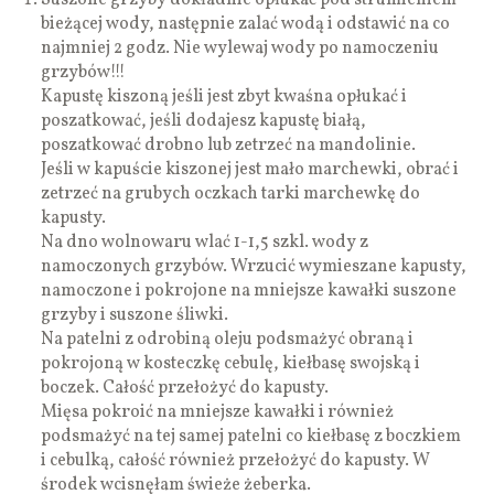
bieżącej wody, następnie zalać wodą i odstawić na co
najmniej 2 godz. Nie wylewaj wody po namoczeniu
grzybów!!!
Kapustę kiszoną jeśli jest zbyt kwaśna opłukać i
poszatkować, jeśli dodajesz kapustę białą,
poszatkować drobno lub zetrzeć na mandolinie.
Jeśli w kapuście kiszonej jest mało marchewki, obrać i
zetrzeć na grubych oczkach tarki marchewkę do
kapusty.
Na dno wolnowaru wlać 1-1,5 szkl. wody z
namoczonych grzybów. Wrzucić wymieszane kapusty,
namoczone i pokrojone na mniejsze kawałki suszone
grzyby i suszone śliwki.
Na patelni z odrobiną oleju podsmażyć obraną i
pokrojoną w kosteczkę cebulę, kiełbasę swojską i
boczek. Całość przełożyć do kapusty.
Mięsa pokroić na mniejsze kawałki i również
podsmażyć na tej samej patelni co kiełbasę z boczkiem
i cebulką, całość również przełożyć do kapusty. W
środek wcisnęłam świeże żeberka.