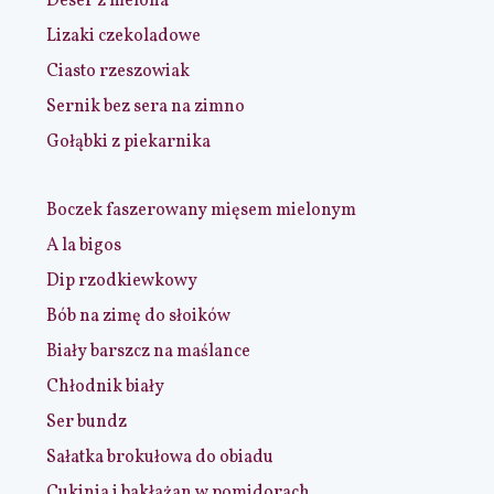
Deser z melona
Lizaki czekoladowe
Ciasto rzeszowiak
Sernik bez sera na zimno
Gołąbki z piekarnika
Boczek faszerowany mięsem mielonym
A la bigos
Dip rzodkiewkowy
Bób na zimę do słoików
Biały barszcz na maślance
Chłodnik biały
Ser bundz
Sałatka brokułowa do obiadu
Cukinia i bakłażan w pomidorach