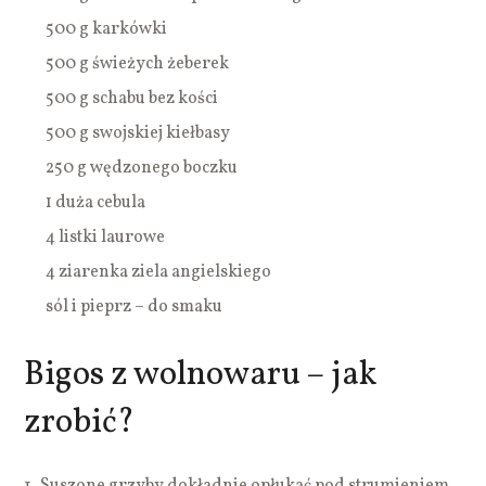
500 g karkówki
500 g świeżych żeberek
500 g schabu bez kości
500 g swojskiej kiełbasy
250 g wędzonego boczku
1 duża cebula
4 listki laurowe
4 ziarenka ziela angielskiego
sól i pieprz – do smaku
Bigos z wolnowaru – jak
zrobić?
Suszone grzyby dokładnie opłukać pod strumieniem