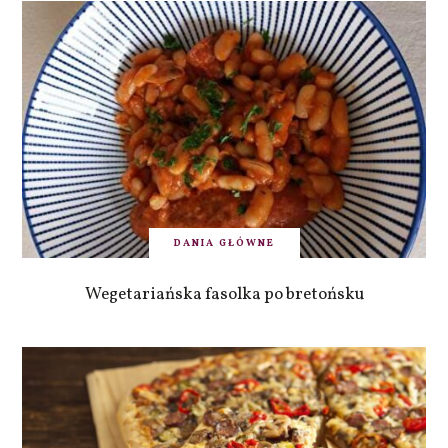
DANIA GŁÓWNE
Wegetariańska fasolka po bretońsku