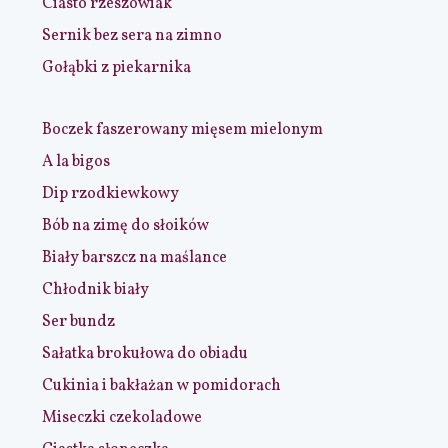
Ciasto rzeszowiak
Sernik bez sera na zimno
Gołąbki z piekarnika
Boczek faszerowany mięsem mielonym
A la bigos
Dip rzodkiewkowy
Bób na zimę do słoików
Biały barszcz na maślance
Chłodnik biały
Ser bundz
Sałatka brokułowa do obiadu
Cukinia i bakłażan w pomidorach
Miseczki czekoladowe