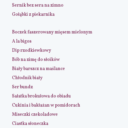
Sernik bez sera na zimno
Gołąbki z piekarnika
Boczek faszerowany mięsem mielonym
A la bigos
Dip rzodkiewkowy
Bób na zimę do słoików
Biały barszcz na maślance
Chłodnik biały
Ser bundz
Sałatka brokułowa do obiadu
Cukinia i bakłażan w pomidorach
Miseczki czekoladowe
Ciastka słoneczka