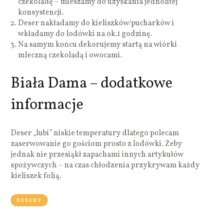
czekoladę – mieszamy do uzyskania jednolitej
konsystencji.
Deser nakładamy do kieliszków/pucharków i
wkładamy do lodówki na ok.1 godzinę.
Na samym końcu dekorujemy startą na wiórki
mleczną czekoladą i owocami.
Biała Dama – dodatkowe
informacje
Deser „lubi” niskie temperatury dlatego polecam
zaserwowanie go gościom prosto z lodówki. Żeby
jednak nie przesiąkł zapachami innych artykułów
spożywczych – na czas chłodzenia przykrywam każdy
kieliszek folią.
DESERY