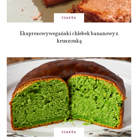
CIASTA
Ekspresowy wegański chlebek bananowy z
kruszonką
CIASTA