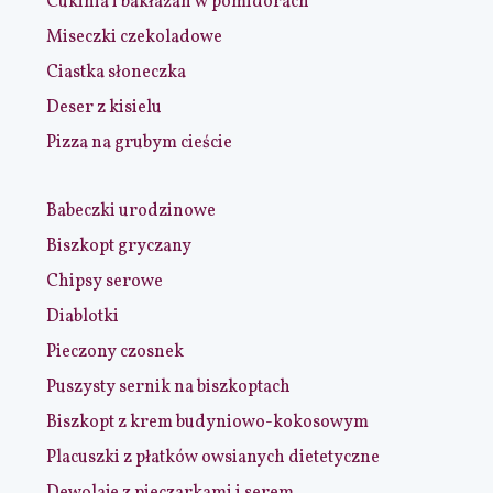
Cukinia i bakłażan w pomidorach
Miseczki czekoladowe
Ciastka słoneczka
Deser z kisielu
Pizza na grubym cieście
Babeczki urodzinowe
Biszkopt gryczany
Chipsy serowe
Diablotki
Pieczony czosnek
Puszysty sernik na biszkoptach
Biszkopt z krem budyniowo-kokosowym
Placuszki z płatków owsianych dietetyczne