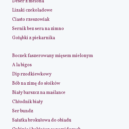
Deser z melona
Lizaki czekoladowe
Ciasto rzeszowiak
Sernik bez sera na zimno
Gołąbki z piekarnika
Boczek faszerowany mięsem mielonym
A la bigos
Dip rzodkiewkowy
Bób na zimę do słoików
Biały barszcz na maślance
Chłodnik biały
Ser bundz
Sałatka brokułowa do obiadu