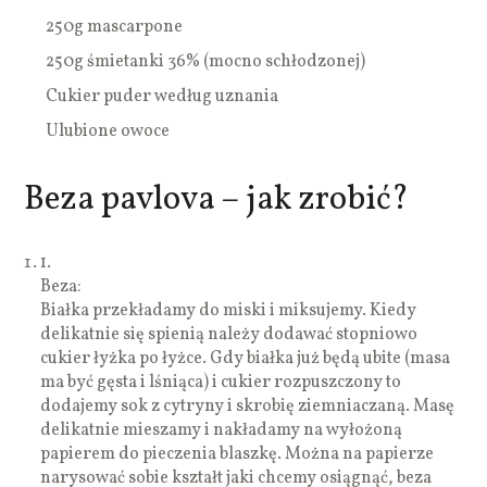
250g mascarpone
250g śmietanki 36% (mocno schłodzonej)
Cukier puder według uznania
Ulubione owoce
Beza pavlova – jak zrobić?
1.
Beza:
Białka przekładamy do miski i miksujemy. Kiedy
delikatnie się spienią należy dodawać stopniowo
cukier łyżka po łyżce. Gdy białka już będą ubite (masa
ma być gęsta i lśniąca) i cukier rozpuszczony to
dodajemy sok z cytryny i skrobię ziemniaczaną. Masę
delikatnie mieszamy i nakładamy na wyłożoną
papierem do pieczenia blaszkę. Można na papierze
narysować sobie kształt jaki chcemy osiągnąć, beza