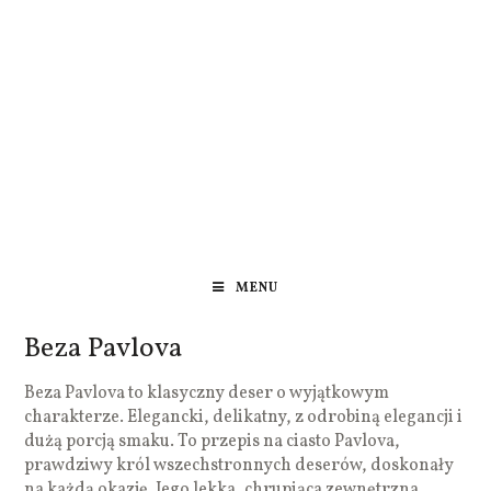
MENU
Beza Pavlova
Beza Pavlova to klasyczny deser o wyjątkowym
charakterze. Elegancki, delikatny, z odrobiną elegancji i
dużą porcją smaku. To przepis na ciasto Pavlova,
prawdziwy król wszechstronnych deserów, doskonały
na każdą okazję. Jego lekka, chrupiąca zewnętrzna