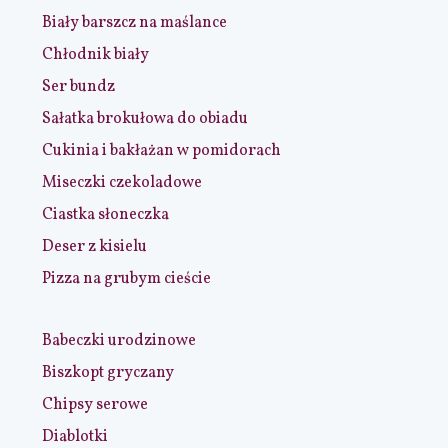
Biały barszcz na maślance
Chłodnik biały
Ser bundz
Sałatka brokułowa do obiadu
Cukinia i bakłażan w pomidorach
Miseczki czekoladowe
Ciastka słoneczka
Deser z kisielu
Pizza na grubym cieście
Babeczki urodzinowe
Biszkopt gryczany
Chipsy serowe
Diablotki