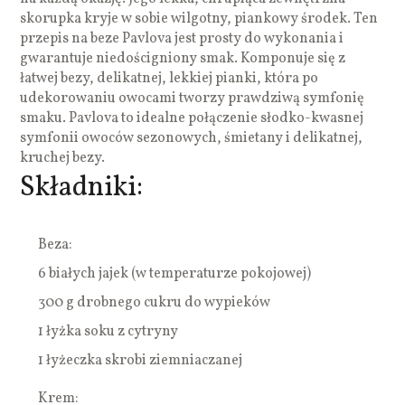
skorupka kryje w sobie wilgotny, piankowy środek. Ten
przepis na beze Pavlova jest prosty do wykonania i
gwarantuje niedościgniony smak. Komponuje się z
łatwej bezy, delikatnej, lekkiej pianki, która po
udekorowaniu owocami tworzy prawdziwą symfonię
smaku. Pavlova to idealne połączenie słodko-kwasnej
symfonii owoców sezonowych, śmietany i delikatnej,
kruchej bezy.
Składniki:
Beza:
6 białych jajek (w temperaturze pokojowej)
300 g drobnego cukru do wypieków
1 łyżka soku z cytryny
1 łyżeczka skrobi ziemniaczanej
Krem: