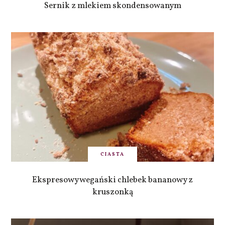
Sernik z mlekiem skondensowanym
CIASTA
Ekspresowy wegański chlebek bananowy z
kruszonką