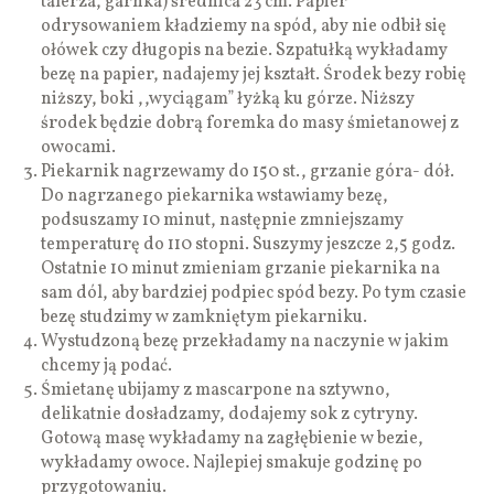
talerza, garnka) średnica 23 cm. Papier
odrysowaniem kładziemy na spód, aby nie odbił się
ołówek czy długopis na bezie. Szpatułką wykładamy
bezę na papier, nadajemy jej kształt. Środek bezy robię
niższy, boki ,,wyciągam” łyżką ku górze. Niższy
środek będzie dobrą foremka do masy śmietanowej z
owocami.
Piekarnik nagrzewamy do 150 st., grzanie góra- dół.
Do nagrzanego piekarnika wstawiamy bezę,
podsuszamy 10 minut, następnie zmniejszamy
temperaturę do 110 stopni. Suszymy jeszcze 2,5 godz.
Ostatnie 10 minut zmieniam grzanie piekarnika na
sam dól, aby bardziej podpiec spód bezy. Po tym czasie
bezę studzimy w zamkniętym piekarniku.
Wystudzoną bezę przekładamy na naczynie w jakim
chcemy ją podać.
Śmietanę ubijamy z mascarpone na sztywno,
delikatnie dosładzamy, dodajemy sok z cytryny.
Gotową masę wykładamy na zagłębienie w bezie,
wykładamy owoce. Najlepiej smakuje godzinę po
przygotowaniu.