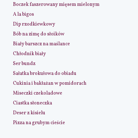
Boczek faszerowany mięsem mielonym
A la bigos
Dip rzodkiewkowy
Bób na zimę do słoików
Biały barszcz na maślance
Chłodnik biały
Ser bundz
Sałatka brokułowa do obiadu
Cukinia i bakłażan w pomidorach
Miseczki czekoladowe
Ciastka słoneczka
Deser z kisielu
Pizza na grubym cieście