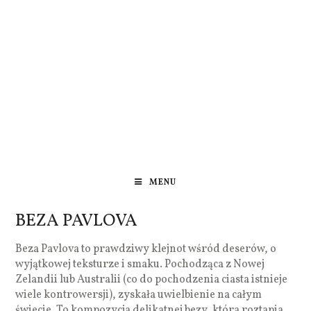
MENU
BEZA PAVLOVA
Beza Pavlova to prawdziwy klejnot wśród deserów, o
wyjątkowej teksturze i smaku. Pochodząca z Nowej
Zelandii lub Australii (co do pochodzenia ciasta istnieje
wiele kontrowersji), zyskała uwielbienie na całym
świecie. To kompozycja delikatnej bezy, która roztapia