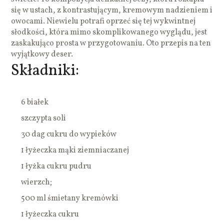
się w ustach, z kontrastującym, kremowym nadzieniem i
owocami. Niewielu potrafi oprzeć się tej wykwintnej
słodkości, która mimo skomplikowanego wyglądu, jest
zaskakująco prosta w przygotowaniu. Oto przepis na ten
wyjątkowy deser.
Składniki:
6 białek
szczypta soli
30 dag cukru do wypieków
1 łyżeczka mąki ziemniaczanej
1 łyżka cukru pudru
wierzch;
500 ml śmietany kremówki
1 łyżeczka cukru