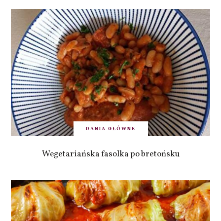
DANIA GŁÓWNE
Wegetariańska fasolka po bretońsku