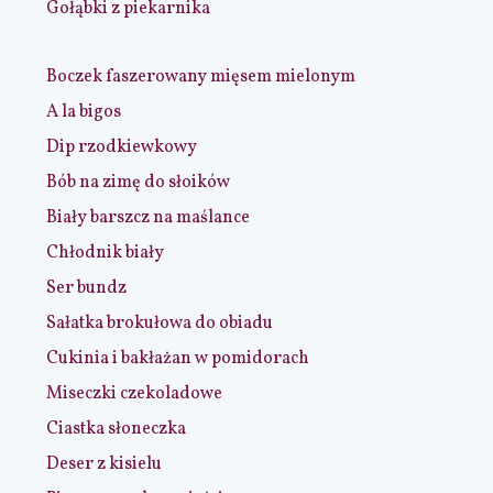
Gołąbki z piekarnika
Boczek faszerowany mięsem mielonym
A la bigos
Dip rzodkiewkowy
Bób na zimę do słoików
Biały barszcz na maślance
Chłodnik biały
Ser bundz
Sałatka brokułowa do obiadu
Cukinia i bakłażan w pomidorach
Miseczki czekoladowe
Ciastka słoneczka
Deser z kisielu