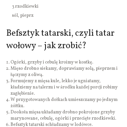
3 rzodkiewki
sól, pieprz
Befsztyk tatarski, czyli tatar
wołowy – jak zrobić?
Ogórki, grzyby i cebulę kroimy w kostkę.
Mięso drobno siekamy, doprawiamy solą, pieprzem i
łączymy z oliwą.
Formujemy z mięsa kule, lekko je ugniatamy,
kładziemy na talerzu i w środku każdej porcji robimy
zagłębienie.
W przygotowanych dołkach umieszczamy po jednym
żółtku.
Dookoła mięsa układamy drobno pokrojone grzyby
marynowane, cebulę, ogórki i przecięte rzodkiewki.
Befsztyk tatarski schładzamy w lodówce.