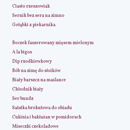
Ciasto rzeszowiak
Sernik bez sera na zimno
Gołąbki z piekarnika
Boczek faszerowany mięsem mielonym
A la bigos
Dip rzodkiewkowy
Bób na zimę do słoików
Biały barszcz na maślance
Chłodnik biały
Ser bundz
Sałatka brokułowa do obiadu
Cukinia i bakłażan w pomidorach
Miseczki czekoladowe