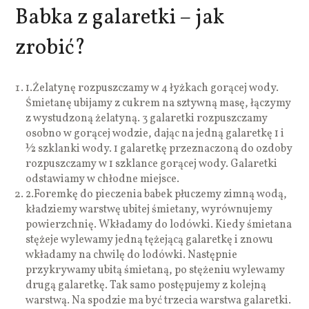
Babka z galaretki – jak
zrobić?
1.
Żelatynę rozpuszczamy w 4 łyżkach gorącej wody.
Śmietanę ubijamy z cukrem na sztywną masę, łączymy
z wystudzoną żelatyną. 3 galaretki rozpuszczamy
osobno w gorącej wodzie, dając na jedną galaretkę 1 i
½ szklanki wody. 1 galaretkę przeznaczoną do ozdoby
rozpuszczamy w 1 szklance gorącej wody. Galaretki
odstawiamy w chłodne miejsce.
2.
Foremkę do pieczenia babek płuczemy zimną wodą,
kładziemy warstwę ubitej śmietany, wyrównujemy
powierzchnię. Wkładamy do lodówki. Kiedy śmietana
stężeje wylewamy jedną tężejącą galaretkę i znowu
wkładamy na chwilę do lodówki. Następnie
przykrywamy ubitą śmietaną, po stężeniu wylewamy
drugą galaretkę. Tak samo postępujemy z kolejną
warstwą. Na spodzie ma być trzecia warstwa galaretki.