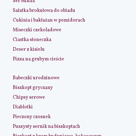
Ser bundz
Sałatka brokułowa do obiadu
Cukinia i bakłażan w pomidorach
Miseczki czekoladowe
Ciastka słoneczka
Deser z kisielu
Pizza na grubym cieście
Babeczki urodzinowe
Biszkopt gryczany
Chipsy serowe
Diablotki
Pieczony czosnek
Puszysty sernik na biszkoptach