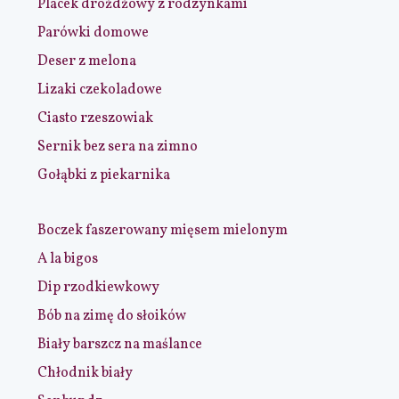
Placek drożdżowy z rodzynkami
Parówki domowe
Deser z melona
Lizaki czekoladowe
Ciasto rzeszowiak
Sernik bez sera na zimno
Gołąbki z piekarnika
Boczek faszerowany mięsem mielonym
A la bigos
Dip rzodkiewkowy
Bób na zimę do słoików
Biały barszcz na maślance
Chłodnik biały