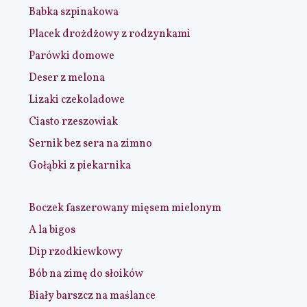
Babka szpinakowa
Placek drożdżowy z rodzynkami
Parówki domowe
Deser z melona
Lizaki czekoladowe
Ciasto rzeszowiak
Sernik bez sera na zimno
Gołąbki z piekarnika
Boczek faszerowany mięsem mielonym
A la bigos
Dip rzodkiewkowy
Bób na zimę do słoików
Biały barszcz na maślance