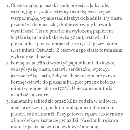
Ciasto: mąkę, proszek i sodę przesiać. Jajka, olej,
cukier, jogurt, sok z cytryny i skórkę roztrzepać,
wsypać mąkę, wymieszać niezbyt dokładnie. 1/3 ciasta
przełożyć do miseczki, dodać czerwony barwnik,
wymieszać. Ciasto przelać na wyłożoną papierem
brytfankę (u mnie keksówka 30cm), wstawić do
piekarnika i piec w temperaturze 170°C przez około
12-15 minut. Ostudzić. Z czerwonego ciasta foremkami
wykroić serduszka.
Formę na muffinki wyłożyć papilotkami, do każdej
włożyć łyżkę ciasta, ustawić serduszko, wyłożyć
jeszcze łyżkę ciasta, żeby serduszko było przykryte.
Formę wstawić do piekarnika i piec przez około 20
minut w temperaturze 170°C. Upieczone muffinki
ostudzić na kratce.
Śmietankę schłodzić przez kilka godzin w lodówce,
ubić na sztywno, pod koniec ubijania dodać cukier
puder i sok z limonki. Przygotować rękaw cukierniczy
z końcówką w kształcie gwiazdki. Na ścianki rękawa
nanieść paski barwnika, wyłożyć śmietanę.