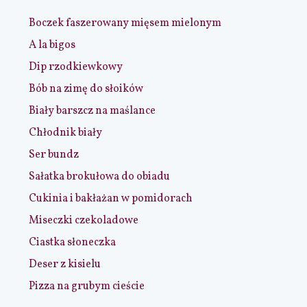
Boczek faszerowany mięsem mielonym
A la bigos
Dip rzodkiewkowy
Bób na zimę do słoików
Biały barszcz na maślance
Chłodnik biały
Ser bundz
Sałatka brokułowa do obiadu
Cukinia i bakłażan w pomidorach
Miseczki czekoladowe
Ciastka słoneczka
Deser z kisielu
Pizza na grubym cieście